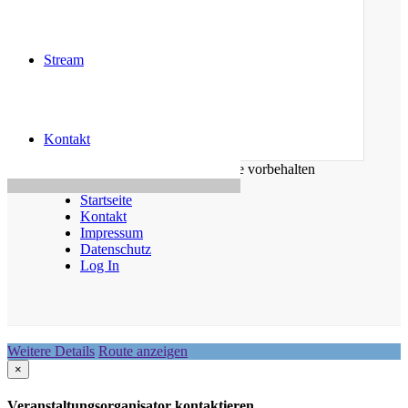
Kontakt
kontakt (at) mbglemgo.de
Stream
Soziale Medien
Kontakt
© 2026 MBG Lemgo. Alle Rechte vorbehalten
Startseite
Kontakt
Impressum
Datenschutz
Log In
Weitere Details
Route anzeigen
×
Veranstaltungsorganisator kontaktieren