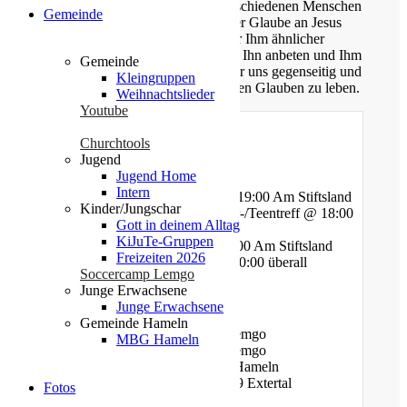
Unsere Gemeinde besteht aus verschiedenen Menschen
Gemeinde
jeden Alters, die eins verbindet: der Glaube an Jesus
Christus. Gemeinsam möchten wir Ihm ähnlicher
werden, Sein Wort kennen lernen, Ihn anbeten und Ihm
Gemeinde
nachfolgen. Dabei unterstützen wir uns gegenseitig und
Kleingruppen
ermutigen uns auch im Alltag diesen Glauben zu leben.
Weihnachtslieder
Youtube
Churchtools
Jugend
Gottesdienste
Jugend Home
Intern
Mittwoch - Bibelstunde @ 19:00 Am Stiftsland
Kinder/Jungschar
Freitag - Gebet und Kinder-/Teentreff @ 18:00
Gott in deinem Alltag
Am Bauhof
KiJuTe-Gruppen
Freitag - Jugendtreff @ 20:00 Am Stiftsland
Freizeiten 2026
Sonntag - Gottesdienst @ 10:00 überall
Soccercamp Lemgo
Junge Erwachsene
Standorte
Junge Erwachsene
Gemeinde Hameln
Am Bauhof 14A, 32657 Lemgo
MBG Hameln
Am Stiftsland 19, 32657 Lemgo
Cumberlandstr. 19, 31789 Hameln
Linderhofer Straße 7, 32699 Extertal
Fotos