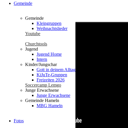
Gemeinde
Unsere Highlights auf Youtube
Gemeinde
Kleingruppen
Weihnachtslieder
Youtube
Churchtools
Jugend
Jugend Home
Intern
Kinder/Jungschar
Gott in deinem Alltag
KiJuTe-Gruppen
Freizeiten 2026
Soccercamp Lemgo
Junge Erwachsene
Junge Erwachsene
Gemeinde Hameln
MBG Hameln
Fotos