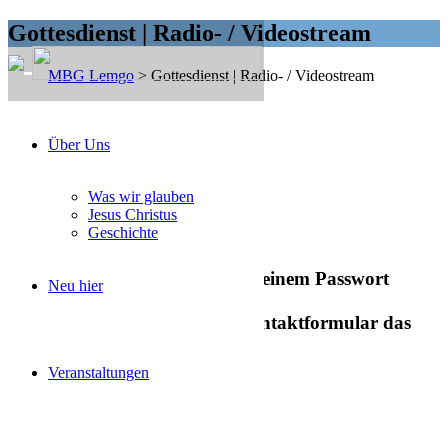
Gottesdienst | Radio- / Videostream
MBG Lemgo
>
Gottesdienst | Radio- / Videostream
Über Uns
Schön, dass du da bist!
Was wir glauben
Jesus Christus
Geschichte
Radio- und Videostream
Unsere Livestreams ist nur mit einem Passwort
Neu hier
zugänglich.
Gerne können Sie über das Kontaktformular das
Passwort anfragen.
Veranstaltungen
Radio-/ Videostream einschalten