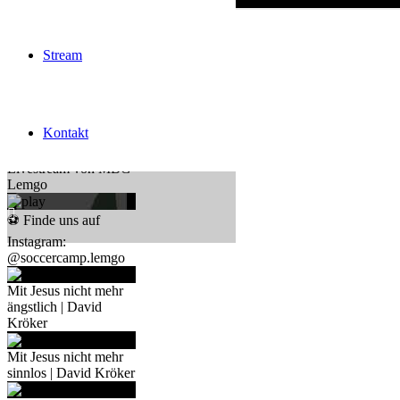
«
Prev
1
Stream
/
4
Next
»
Kontakt
Livestream von MBG
Lemgo
⚽ Finde uns auf
Instagram:
@soccercamp.lemgo
Mit Jesus nicht mehr
ängstlich | David
Kröker
Mit Jesus nicht mehr
sinnlos | David Kröker