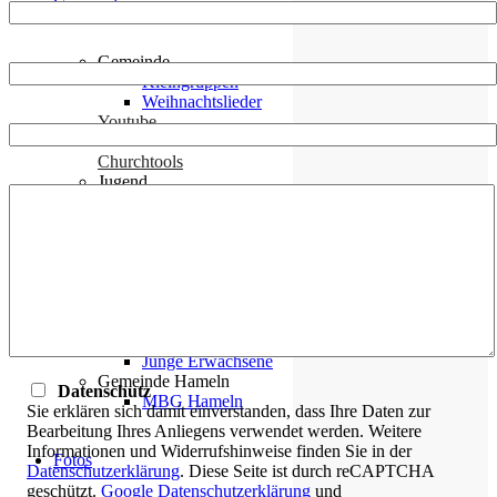
Gemeinde
Email-Adresse*
Gemeinde
Kleingruppen
Weihnachtslieder
Betreff*
Youtube
Churchtools
Nachricht*
Jugend
Jugend Home
Intern
Kinder/Jungschar
Gott in deinem Alltag
KiJuTe-Gruppen
Freizeiten 2026
Soccercamp Lemgo
Junge Erwachsene
Junge Erwachsene
Gemeinde Hameln
Datenschutz
MBG Hameln
Sie erklären sich damit einverstanden, dass Ihre Daten zur
Bearbeitung Ihres Anliegens verwendet werden. Weitere
Informationen und Widerrufshinweise finden Sie in der
Fotos
Datenschutzerklärung
. Diese Seite ist durch reCAPTCHA
geschützt.
Google Datenschutzerklärung
und