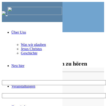
Über Uns
MBG Lemgo
>
Kontakt
Was wir glauben
Jesus Christus
Geschichte
Wir freuen uns von Ihnen zu hören
Neu hier
Nachname*
Veranstaltungen
Vorname*
Wohnort oder Gemeinde