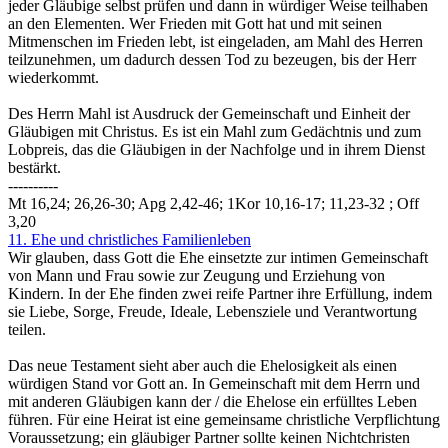
jeder Gläubige selbst prüfen und dann in würdiger Weise teilhaben
an den Elementen. Wer Frieden mit Gott hat und mit seinen
Mitmenschen im Frieden lebt, ist eingeladen, am Mahl des Herren
teilzunehmen, um dadurch dessen Tod zu bezeugen, bis der Herr
wiederkommt.
Des Herrn Mahl ist Ausdruck der Gemeinschaft und Einheit der
Gläubigen mit Christus. Es ist ein Mahl zum Gedächtnis und zum
Lobpreis, das die Gläubigen in der Nachfolge und in ihrem Dienst
bestärkt.
----------
Mt 16,24; 26,26-30; Apg 2,42-46; 1Kor 10,16-17; 11,23-32 ; Off
3,20
11. Ehe und christliches Familienleben
Wir glauben, dass Gott die Ehe einsetzte zur intimen Gemeinschaft
von Mann und Frau sowie zur Zeugung und Erziehung von
Kindern. In der Ehe finden zwei reife Partner ihre Erfüllung, indem
sie Liebe, Sorge, Freude, Ideale, Lebensziele und Verantwortung
teilen.
Das neue Testament sieht aber auch die Ehelosigkeit als einen
würdigen Stand vor Gott an. In Gemeinschaft mit dem Herrn und
mit anderen Gläubigen kann der / die Ehelose ein erfülltes Leben
führen. Für eine Heirat ist eine gemeinsame christliche Verpflichtung
Voraussetzung; ein gläubiger Partner sollte keinen Nichtchristen