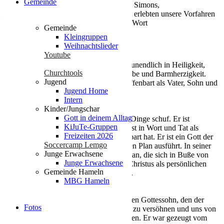
Gemeinde
Vorfahren nach einem der Leiter, Menno Simons,
Mennoniten
genannt. Im 19. Jahrhundert erlebten unsere Vorfahren
eine Erneuerungsbewegung, auf die das Wort
Gemeinde
Brüdergemeinde
hinweist.
Kleingruppen
Weihnachtslieder
Youtube
1. Gott
Wir glauben an Gott, den ewigen Geist, unendlich in Heiligkeit,
Churchtools
Kraft, Weisheit, Gerechtigkeit, Güte, Liebe und Barmherzigkeit.
Jugend
Dieser eine und ewige Gott hat sich geoffenbart als Vater, Sohn und
Jugend Home
Heiliger Geist.
Intern
Kinder/Jungschar
Der Vater
Gott in deinem Alltag
Wir glauben an Gott, den Vater, der alle Dinge schuf. Er ist
KiJuTe-Gruppen
erkennbar in dem Maße, wie er sich selbst in Wort und Tat als
Freizeiten 2026
Quelle und Erhalter des Lebens geoffenbart hat. Er ist ein Gott der
Soccercamp Lemgo
Liebe, der alle Dinge nach seinem ewigen Plan ausführt. In seiner
Junge Erwachsene
Barmherzigkeit nimmt er alle als Kinder an, die sich in Buße von
Junge Erwachsene
ihrer Sünde abkehren und ihm in Jesus Christus als persönlichen
Gemeinde Hameln
Retter und Herrn ihres Lebens vertrauen.
MBG Hameln
Der Sohn
Wir glauben an Jesus Christus, den ewigen Gottessohn, den der
Fotos
Vater gesandt hat, um uns mit sich selbst zu versöhnen und uns von
der Sünde und dem ewigen Tod zu erlösen. Er war gezeugt vom