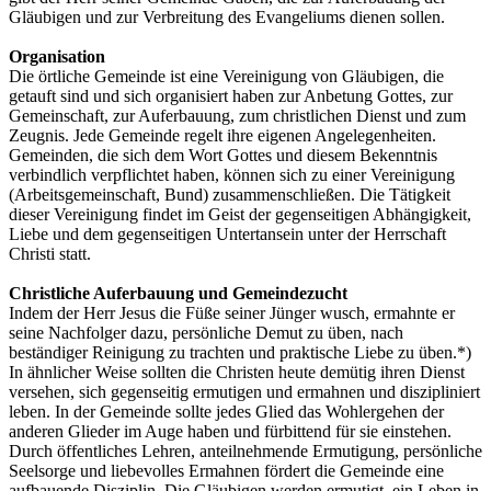
Gläubigen und zur Verbreitung des Evangeliums dienen sollen.
Organisation
Die örtliche Gemeinde ist eine Vereinigung von Gläubigen, die
getauft sind und sich organisiert haben zur Anbetung Gottes, zur
Gemeinschaft, zur Auferbauung, zum christlichen Dienst und zum
Zeugnis. Jede Gemeinde regelt ihre eigenen Angelegenheiten.
Gemeinden, die sich dem Wort Gottes und diesem Bekenntnis
verbindlich verpflichtet haben, können sich zu einer Vereinigung
(Arbeitsgemeinschaft, Bund) zusammenschließen. Die Tätigkeit
dieser Vereinigung findet im Geist der gegenseitigen Abhängigkeit,
Liebe und dem gegenseitigen Untertansein unter der Herrschaft
Christi statt.
Christliche Auferbauung und Gemeindezucht
Indem der Herr Jesus die Füße seiner Jünger wusch, ermahnte er
seine Nachfolger dazu, persönliche Demut zu üben, nach
beständiger Reinigung zu trachten und praktische Liebe zu üben.*)
In ähnlicher Weise sollten die Christen heute demütig ihren Dienst
versehen, sich gegenseitig ermutigen und ermahnen und diszipliniert
leben. In der Gemeinde sollte jedes Glied das Wohlergehen der
anderen Glieder im Auge haben und fürbittend für sie einstehen.
Durch öffentliches Lehren, anteilnehmende Ermutigung, persönliche
Seelsorge und liebevolles Ermahnen fördert die Gemeinde eine
aufbauende Disziplin. Die Gläubigen werden ermutigt, ein Leben in