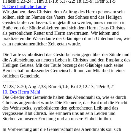
1Thess 5,23-24; 1Tim 3,1-13; 5,17-22; Tit 1,5-9; 1Petr 5,1-5
9. Die christliche Taufe
Wir glauben, dass Christen dem Auftrag des Herrn gehorsam sein
sollten, sich im Namen des Vaters, des Sohnes und des Heiligen
Geistes taufen zu lassen. Um getauft zu werden, muss man sich in
Buße von der Sünde abkehren und sich dem Herrn Jesus Christus
als persönlichen Retter und Herrn anvertrauen. Wir lehren und
praktizieren die Wassertaufe der Gläubigen durch Untertauchen, wie
es in neutestamentlicher Zeit getan wurde.
Die Taufe symbolisiert das Gestorbensein gegenüber der Sünde und
die Auferstehung zu neuem Leben in Christus und den Empfang des
Heiligen Geistes. Mit der Taufe bezeugt der Gläubige auch seine
Bereitschaft umfassender Gemeinschaft und zur Mitarbeit in einer
örtlichen Gemeinde.
----------
Mt 28,18-20; Apg 2,38; Röm 6,1-6, Kol 2,12-13; 1Petr 3,21
10. Des Herrn Mahl
Die Glieder der Gemeinde halten das Abendmahl so, wie es durch
Christus angeordnet wurde. Die Elemente, das Brot und die Frucht
des Weinstocks, symbolisieren den gebrochenen Leib und das
vergossene Blut Christi. Sie erinnern uns an sein Leiden und
Sterben zu unserer Errettung und an unsere Einheit in ihm.
In Vorbereitung auf die Gemeinschaft des Abendmahls soll sich