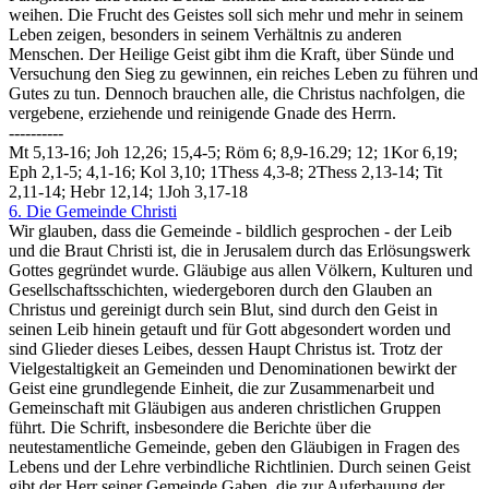
weihen. Die Frucht des Geistes soll sich mehr und mehr in seinem
Leben zeigen, besonders in seinem Verhältnis zu anderen
Menschen. Der Heilige Geist gibt ihm die Kraft, über Sünde und
Versuchung den Sieg zu gewinnen, ein reiches Leben zu führen und
Gutes zu tun. Dennoch brauchen alle, die Christus nachfolgen, die
vergebene, erziehende und reinigende Gnade des Herrn.
----------
Mt 5,13-16; Joh 12,26; 15,4-5; Röm 6; 8,9-16.29; 12; 1Kor 6,19;
Eph 2,1-5; 4,1-16; Kol 3,10; 1Thess 4,3-8; 2Thess 2,13-14; Tit
2,11-14; Hebr 12,14; 1Joh 3,17-18
6. Die Gemeinde Christi
Wir glauben, dass die Gemeinde - bildlich gesprochen - der Leib
und die Braut Christi ist, die in Jerusalem durch das Erlösungswerk
Gottes gegründet wurde. Gläubige aus allen Völkern, Kulturen und
Gesellschaftsschichten, wiedergeboren durch den Glauben an
Christus und gereinigt durch sein Blut, sind durch den Geist in
seinen Leib hinein getauft und für Gott abgesondert worden und
sind Glieder dieses Leibes, dessen Haupt Christus ist. Trotz der
Vielgestaltigkeit an Gemeinden und Denominationen bewirkt der
Geist eine grundlegende Einheit, die zur Zusammenarbeit und
Gemeinschaft mit Gläubigen aus anderen christlichen Gruppen
führt. Die Schrift, insbesondere die Berichte über die
neutestamentliche Gemeinde, geben den Gläubigen in Fragen des
Lebens und der Lehre verbindliche Richtlinien. Durch seinen Geist
gibt der Herr seiner Gemeinde Gaben, die zur Auferbauung der