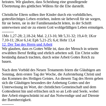
heiraten. Wir glauben, dass Scheidung eine grundlegende
Übertretung des göttlichen Willens für die Ehe darstellt.
Christliche Eltern sollten ihre Kinder durch ein vorbildliches,
gottesfürchtiges Leben erziehen, indem sie liebevoll für sie sorgen,
für sie beten, sie in der Familienandacht leiten, in der Schrift
unterweisen und sie zu einem Gott wohlgefälligen Leben ermutigen.
----------
1Mo 1,27-28; 2,18-24; Mal. 2,13-16; Mt 5,31-32; 19,4-9; 1Kor
7,10-11; 2Kor 6,14; Eph 5,21-25; 6,4; Hebr 13,4
12. Der Tag des Herrn und Arbeit
Wir glauben, dass es Gottes Wille ist, dass der Mensch in seinem
erwählten Beruf fleißig und ehrlich arbeiten soll. Ein Christ sollte
beständig danach trachten, durch seine Arbeit Gottes Reich zu
bauen.
Nach dem Vorbild des Neuen Testaments feiern die Gläubigen am
Sonntag, dem ersten Tag der Woche, die Auferstehung Christi und
das Kommen des Heiligen Geistes. An diesem Tag des Herrn geben
sich die Gläubigen besonders der Anbetung Gottes und der
Unterweisung im Wort, der christlichen Gemeinschaft und dem
Gottesdienst hin und erfrischen sich so an Leib und Seele, wobei
ihre Arbeit eingeschränkt ist auf das Notwendige und auf Dienste
der Barmherzigkeit.
----------