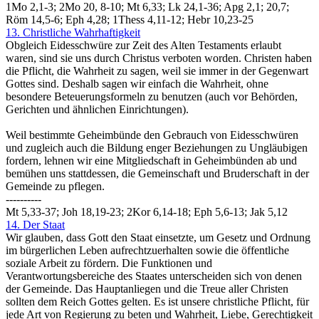
1Mo 2,1-3; 2Mo 20, 8-10; Mt 6,33; Lk 24,1-36; Apg 2,1; 20,7;
Röm 14,5-6; Eph 4,28; 1Thess 4,11-12; Hebr 10,23-25
13. Christliche Wahrhaftigkeit
Obgleich Eidesschwüre zur Zeit des Alten Testaments erlaubt
waren, sind sie uns durch Christus verboten worden. Christen haben
die Pflicht, die Wahrheit zu sagen, weil sie immer in der Gegenwart
Gottes sind. Deshalb sagen wir einfach die Wahrheit, ohne
besondere Beteuerungsformeln zu benutzen (auch vor Behörden,
Gerichten und ähnlichen Einrichtungen).
Weil bestimmte Geheimbünde den Gebrauch von Eidesschwüren
und zugleich auch die Bildung enger Beziehungen zu Ungläubigen
fordern, lehnen wir eine Mitgliedschaft in Geheimbünden ab und
bemühen uns stattdessen, die Gemeinschaft und Bruderschaft in der
Gemeinde zu pflegen.
----------
Mt 5,33-37; Joh 18,19-23; 2Kor 6,14-18; Eph 5,6-13; Jak 5,12
14. Der Staat
Wir glauben, dass Gott den Staat einsetzte, um Gesetz und Ordnung
im bürgerlichen Leben aufrechtzuerhalten sowie die öffentliche
soziale Arbeit zu fördern. Die Funktionen und
Verantwortungsbereiche des Staates unterscheiden sich von denen
der Gemeinde. Das Hauptanliegen und die Treue aller Christen
sollten dem Reich Gottes gelten. Es ist unsere christliche Pflicht, für
jede Art von Regierung zu beten und Wahrheit, Liebe, Gerechtigkeit