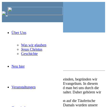
Über Uns
MBG Lemgo
>
Was wir glauben
Was wir glauben
Jesus Christus
Geschichte
Was wir glauben
Neu hier
Wie auch viele andere Kirchen und Gemeinden, begründen wir
unseren Glauben auf der Bibel und dem Evangelium. In diesem
Veranstaltungen
Sinne sind wir
evangelisch
. Mitglied wird man bei uns durch die
bewusste Glaubenstaufe im Erwachsenenalter. Daher gehören wir
zu den
Glaubens-
bzw.
Freikirchen
.
Als Freikirche führen wir unsere Tradition auf die Täuferische
Reformation im 16. Jahrhundert zurück. Damals wurden unsere