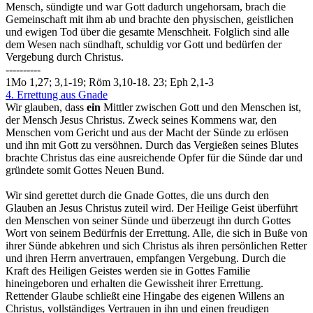
Mensch, sündigte und war Gott dadurch ungehorsam, brach die
Gemeinschaft mit ihm ab und brachte den physischen, geistlichen
und ewigen Tod über die gesamte Menschheit. Folglich sind alle
dem Wesen nach sündhaft, schuldig vor Gott und bedürfen der
Vergebung durch Christus.
----------
1Mo 1,27; 3,1-19; Röm 3,10-18. 23; Eph 2,1-3
4. Errettung aus Gnade
Wir glauben, dass
ein
Mittler zwischen Gott und den Menschen ist,
der Mensch Jesus Christus. Zweck seines Kommens war, den
Menschen vom Gericht und aus der Macht der Sünde zu erlösen
und ihn mit Gott zu versöhnen. Durch das Vergießen seines Blutes
brachte Christus das eine ausreichende Opfer für die Sünde dar und
gründete somit Gottes Neuen Bund.
Wir sind gerettet durch die Gnade Gottes, die uns durch den
Glauben an Jesus Christus zuteil wird. Der Heilige Geist überführt
den Menschen von seiner Sünde und überzeugt ihn durch Gottes
Wort von seinem Bedürfnis der Errettung. Alle, die sich in Buße von
ihrer Sünde abkehren und sich Christus als ihren persönlichen Retter
und ihren Herrn anvertrauen, empfangen Vergebung. Durch die
Kraft des Heiligen Geistes werden sie in Gottes Familie
hineingeboren und erhalten die Gewissheit ihrer Errettung.
Rettender Glaube schließt eine Hingabe des eigenen Willens an
Christus, vollständiges Vertrauen in ihn und einen freudigen