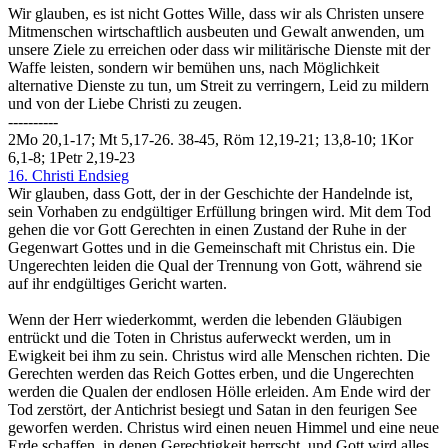
Wir glauben, es ist nicht Gottes Wille, dass wir als Christen unsere
Mitmenschen wirtschaftlich ausbeuten und Gewalt anwenden, um
unsere Ziele zu erreichen oder dass wir militärische Dienste mit der
Waffe leisten, sondern wir bemühen uns, nach Möglichkeit
alternative Dienste zu tun, um Streit zu verringern, Leid zu mildern
und von der Liebe Christi zu zeugen.
----------
2Mo 20,1-17; Mt 5,17-26. 38-45, Röm 12,19-21; 13,8-10; 1Kor
6,1-8; 1Petr 2,19-23
16. Christi Endsieg
Wir glauben, dass Gott, der in der Geschichte der Handelnde ist,
sein Vorhaben zu endgültiger Erfüllung bringen wird. Mit dem Tod
gehen die vor Gott Gerechten in einen Zustand der Ruhe in der
Gegenwart Gottes und in die Gemeinschaft mit Christus ein. Die
Ungerechten leiden die Qual der Trennung von Gott, während sie
auf ihr endgültiges Gericht warten.
Wenn der Herr wiederkommt, werden die lebenden Gläubigen
entrückt und die Toten in Christus auferweckt werden, um in
Ewigkeit bei ihm zu sein. Christus wird alle Menschen richten. Die
Gerechten werden das Reich Gottes erben, und die Ungerechten
werden die Qualen der endlosen Hölle erleiden. Am Ende wird der
Tod zerstört, der Antichrist besiegt und Satan in den feurigen See
geworfen werden. Christus wird einen neuen Himmel und eine neue
Erde schaffen, in denen Gerechtigkeit herrscht, und Gott wird alles