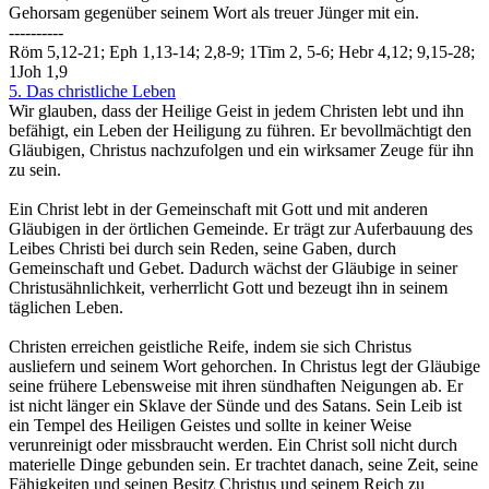
Gehorsam gegenüber seinem Wort als treuer Jünger mit ein.
----------
Röm 5,12-21; Eph 1,13-14; 2,8-9; 1Tim 2, 5-6; Hebr 4,12; 9,15-28;
1Joh 1,9
5. Das christliche Leben
Wir glauben, dass der Heilige Geist in jedem Christen lebt und ihn
befähigt, ein Leben der Heiligung zu führen. Er bevollmächtigt den
Gläubigen, Christus nachzufolgen und ein wirksamer Zeuge für ihn
zu sein.
Ein Christ lebt in der Gemeinschaft mit Gott und mit anderen
Gläubigen in der örtlichen Gemeinde. Er trägt zur Auferbauung des
Leibes Christi bei durch sein Reden, seine Gaben, durch
Gemeinschaft und Gebet. Dadurch wächst der Gläubige in seiner
Christusähnlichkeit, verherrlicht Gott und bezeugt ihn in seinem
täglichen Leben.
Christen erreichen geistliche Reife, indem sie sich Christus
ausliefern und seinem Wort gehorchen. In Christus legt der Gläubige
seine frühere Lebensweise mit ihren sündhaften Neigungen ab. Er
ist nicht länger ein Sklave der Sünde und des Satans. Sein Leib ist
ein Tempel des Heiligen Geistes und sollte in keiner Weise
verunreinigt oder missbraucht werden. Ein Christ soll nicht durch
materielle Dinge gebunden sein. Er trachtet danach, seine Zeit, seine
Fähigkeiten und seinen Besitz Christus und seinem Reich zu