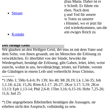
Heiligen Geist und geboren von der Jungfrau Maria. Daher ist er
wahrer Gott und wahrer Mensch nach der Schrift. Er führte ein
vollkommenes, heiliges und sündloses Leben. Nach dem
Stream
Erlösungsplan Gottes erlitt er Kreuzigung und Tod für unsere
Sünde. Er ist wieder auferstanden von den Toten zu unserer
Rechtfertigung und zurückgekehrt in den Himmel, wo er jetzt für
alle, die an ihn glauben, Fürbitte tut. Er wird wiederkommen, um die
Lebenden und die Toten zu richten und sein ewiges Reich zu
Kontakt
vollenden.
Der Heilige Geist
Wir glauben an den Heiligen Geist, der eins ist mit dem Vater und
dem Sohn, von ihnen gesandt, um im Menschen die Erlösung zu
verwirklichen. Er überführt von der Sünde, bewirkt die
Wiedergeburt, bestätigt die Erlösung, gibt Gaben, leitet, lehrt, weist
zurecht, wohnt in uns, bevollmächtigt, tröstet, tut Fürbitte, vereint
die Gläubigen in einem Leib und verherrlicht Jesus Christus.
----------
*) 1Mo 1; 5Mo 6,4-6; Ps 139; Jes 40; Mt 28,19; Lk 1,34-35; Joh
1,1.18; 4,24; 15,26; Röm 8,1-17. 26-27; 2Kor 3,17; 5,19; 2Kor
13,13; Eph 1,13-14; Phil 2,6-8; 1Tim 3,16; 6,15-16; Hebr 7,25-26;
11,6; Jud 25
*) Die angegebenen Bibelstellen bestätigen die Aussagen, sie
erheben nicht den Anspruch, vollständig zu sein.