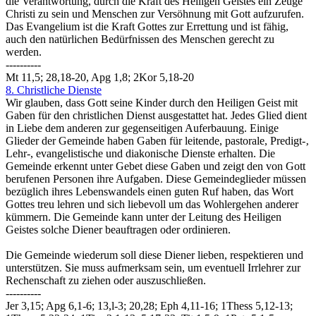
die Verantwortung, durch die Kraft des Heiligen Geistes ein Zeuge
Christi zu sein und Menschen zur Versöhnung mit Gott aufzurufen.
Das Evangelium ist die Kraft Gottes zur Errettung und ist fähig,
auch den natürlichen Bedürfnissen des Menschen gerecht zu
werden.
----------
Mt 11,5; 28,18-20, Apg 1,8; 2Kor 5,18-20
8. Christliche Dienste
Wir glauben, dass Gott seine Kinder durch den Heiligen Geist mit
Gaben für den christlichen Dienst ausgestattet hat. Jedes Glied dient
in Liebe dem anderen zur gegenseitigen Auferbauung. Einige
Glieder der Gemeinde haben Gaben für leitende, pastorale, Predigt-‚
Lehr-, evangelistische und diakonische Dienste erhalten. Die
Gemeinde erkennt unter Gebet diese Gaben und zeigt den von Gott
berufenen Personen ihre Aufgaben. Diese Gemeindeglieder müssen
bezüglich ihres Lebenswandels einen guten Ruf haben, das Wort
Gottes treu lehren und sich liebevoll um das Wohlergehen anderer
kümmern. Die Gemeinde kann unter der Leitung des Heiligen
Geistes solche Diener beauftragen oder ordinieren.
Die Gemeinde wiederum soll diese Diener lieben, respektieren und
unterstützen. Sie muss aufmerksam sein, um eventuell Irrlehrer zur
Rechenschaft zu ziehen oder auszuschließen.
----------
Jer 3,15; Apg 6,1-6; 13,l-3; 20,28; Eph 4,11-16; 1Thess 5,12-13;