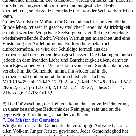
christlicher Jüngerschaft zu führen und an geistlicher Reife
zuzunehmen, so, dass die Gemeinde Gott vor der Welt verherrlichen
kann.
Gottes Wort ist der Maßstab für Gemeindezucht. Christen, die in
Sünde leben, müssen in geschwisterlicher Liebe und Aufrichtigkeit
ermahnt werden. Wo private Seelsorge versagt, übt die Gemeinde
wiederherstellende Zucht. Werden Warnungen missachtet und eine
Einstellung der Auflehnung und Entfremdung beharrlich
aufrechterhalten, so wird der Schuldige formell aus der
Gemeinschaft der Gemeinde ausgeschlossen. Die Gläubigen müssen
jedoch an dem Irrenden Liebe und Barmherzigkeit üben, damit er
zurückgewonnen wird. Wenn er sich von seiner Sünde abkehrt, so
vergibt ihm die Gemeinde, nimmt ihn wieder auf in die
Gemeinschaft und ermutigt ihn im christlichen Leben. ----------
Mt 18,15-35; Joh 13,l-17;17,21; Apg 2,38-44; 15,1-28; 1Kor 12-14,
2Kor 2,6-8; Eph 1,22-23; 2,10-22; 5,21. 25-27; lThess 5,11-14;
2Thess 3,6. 14-15; Off 5,9
*) Die Fußwaschung der Heiligen kann eine sinnvolle Erinnerung
an unser beständiges Bedürfnis der Reinigung sein und an die
gegenseitige Ermahnung, einander zu dienen.
7. Die Mission der Gemeinde
Wir glauben, dass die Gemeinde die vorrangige Aufgabe hat, aus
allen Völkern Jünger Jesu zu gewinnen. Jedes Gemeindeglied hat