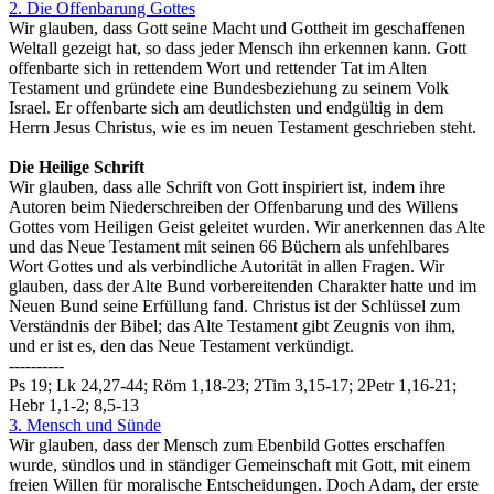
2. Die Offenbarung Gottes
Wir glauben, dass Gott seine Macht und Gottheit im geschaffenen
Weltall gezeigt hat, so dass jeder Mensch ihn erkennen kann. Gott
offenbarte sich in rettendem Wort und rettender Tat im Alten
Testament und gründete eine Bundesbeziehung zu seinem Volk
Israel. Er offenbarte sich am deutlichsten und endgültig in dem
Herrn Jesus Christus, wie es im neuen Testament geschrieben steht.
Die Heilige Schrift
Wir glauben, dass alle Schrift von Gott inspiriert ist, indem ihre
Autoren beim Niederschreiben der Offenbarung und des Willens
Gottes vom Heiligen Geist geleitet wurden. Wir anerkennen das Alte
und das Neue Testament mit seinen 66 Büchern als unfehlbares
Wort Gottes und als verbindliche Autorität in allen Fragen. Wir
glauben, dass der Alte Bund vorbereitenden Charakter hatte und im
Neuen Bund seine Erfüllung fand. Christus ist der Schlüssel zum
Verständnis der Bibel; das Alte Testament gibt Zeugnis von ihm,
und er ist es, den das Neue Testament verkündigt.
----------
Ps 19; Lk 24,27-44; Röm 1,18-23; 2Tim 3,15-17; 2Petr 1,16-21;
Hebr 1,1-2; 8,5-13
3. Mensch und Sünde
Wir glauben, dass der Mensch zum Ebenbild Gottes erschaffen
wurde, sündlos und in ständiger Gemeinschaft mit Gott, mit einem
freien Willen für moralische Entscheidungen. Doch Adam, der erste