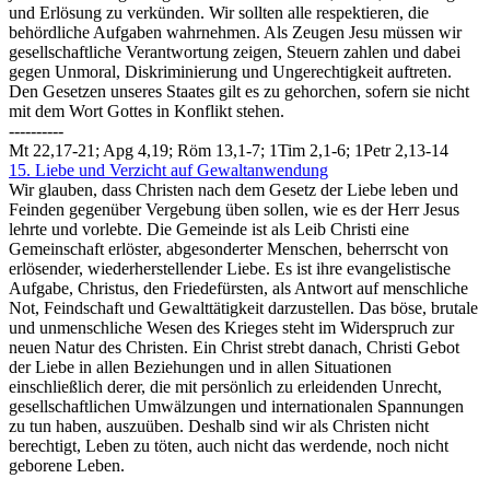
und Erlösung zu verkünden. Wir sollten alle respektieren, die
behördliche Aufgaben wahrnehmen. Als Zeugen Jesu müssen wir
gesellschaftliche Verantwortung zeigen, Steuern zahlen und dabei
gegen Unmoral, Diskriminierung und Ungerechtigkeit auftreten.
Den Gesetzen unseres Staates gilt es zu gehorchen, sofern sie nicht
mit dem Wort Gottes in Konflikt stehen.
----------
Mt 22,17-21; Apg 4,19; Röm 13,1-7; 1Tim 2,1-6; 1Petr 2,13-14
15. Liebe und Verzicht auf Gewaltanwendung
Wir glauben, dass Christen nach dem Gesetz der Liebe leben und
Feinden gegenüber Vergebung üben sollen, wie es der Herr Jesus
lehrte und vorlebte. Die Gemeinde ist als Leib Christi eine
Gemeinschaft erlöster, abgesonderter Menschen, beherrscht von
erlösender, wiederherstellender Liebe. Es ist ihre evangelistische
Aufgabe, Christus, den Friedefürsten, als Antwort auf menschliche
Not, Feindschaft und Gewalttätigkeit darzustellen. Das böse, brutale
und unmenschliche Wesen des Krieges steht im Widerspruch zur
neuen Natur des Christen. Ein Christ strebt danach, Christi Gebot
der Liebe in allen Beziehungen und in allen Situationen
einschließlich derer, die mit persönlich zu erleidenden Unrecht,
gesellschaftlichen Umwälzungen und internationalen Spannungen
zu tun haben, auszuüben. Deshalb sind wir als Christen nicht
berechtigt, Leben zu töten, auch nicht das werdende, noch nicht
geborene Leben.