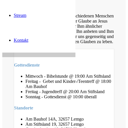
Über uns
Stream
Unsere Gemeinde besteht aus verschiedenen Menschen
jeden Alters, die eins verbindet: der Glaube an Jesus
Christus. Gemeinsam möchten wir Ihm ähnlicher
werden, Sein Wort kennen lernen, Ihn anbeten und Ihm
nachfolgen. Dabei unterstützen wir uns gegenseitig und
Kontakt
ermutigen uns auch im Alltag diesen Glauben zu leben.
Gottesdienste
Mittwoch - Bibelstunde @ 19:00 Am Stiftsland
Freitag - Gebet und Kinder-/Teentreff @ 18:00
Am Bauhof
Freitag - Jugendtreff @ 20:00 Am Stiftsland
Sonntag - Gottesdienst @ 10:00 überall
Standorte
Am Bauhof 14A, 32657 Lemgo
Am Stiftsland 19, 32657 Lemgo