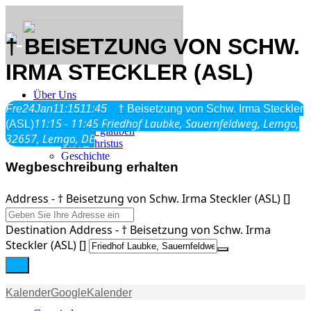
† BEISETZUNG VON SCHW.
IRMA STECKLER (ASL)
Über Uns
Fre
24
Jan
11:15
11:45
† Beisetzung von Schw. Irma Steckler
11:15 - 11:45
Friedhof Laubke, Sauernfeldweg, Lemgo,
(ASL)
Was wir glauben
32657, Lemgo, DE
Jesus Christus
Geschichte
Wegbeschreibung erhalten
Neu hier
Address - † Beisetzung von Schw. Irma Steckler (ASL) []
Destination Address - † Beisetzung von Schw. Irma
Steckler (ASL) []
Veranstaltungen
Kalender
GoogleKalender