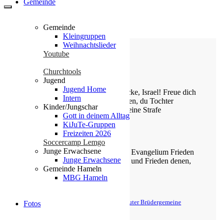
Gemeinde
Gemeinde
Kleingruppen
Weihnachtslieder
Youtube
Churchtools
Die Losung von heute
Jugend
Jugend Home
Jauchze, du Tochter Zion! Frohlocke, Israel! Freue dich
Intern
und sei fröhlich von ganzem Herzen, du Tochter
Kinder/Jungschar
Jerusalem! Denn der HERR hat deine Strafe
Gott in deinem Alltag
weggenommen.
KiJuTe-Gruppen
Freizeiten 2026
Zefanja 3,14-15
Soccercamp Lemgo
Junge Erwachsene
Christus ist gekommen und hat im Evangelium Frieden
Junge Erwachsene
verkündigt euch, die ihr fern wart, und Frieden denen,
Gemeinde Hameln
die nahe waren.
MBG Hameln
Epheser 2,17
© Evangelische Brüder-Unität – Herrnhuter Brüdergemeine
Fotos
Weitere Informationen finden Sie hier