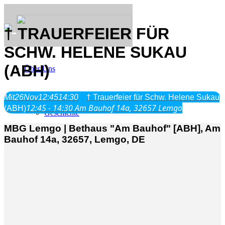
† TRAUERFEIER FÜR
SCHW. HELENE SUKAU
(ABH)
Über Uns
Was wir glauben
Mit
26
Nov
12:45
14:30
† Trauerfeier für Schw. Helene Sukau
Jesus Christus
12:45 - 14:30
Am Bauhof 14a, 32657 Lemgo
(ABH)
Geschichte
MBG Lemgo | Bethaus "Am Bauhof" [ABH], Am
Bauhof 14a, 32657, Lemgo, DE
Neu hier
Veranstaltungen