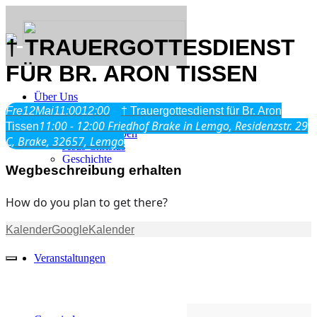
† TRAUERGOTTESDIENST
FÜR BR. ARON TISSEN
Über Uns
Fre
12
Mai
11:00
12:00
† Trauergottesdienst für Br. Aron
11:00 - 12:00
Friedhof Brake in Lemgo, Residenzstr. 29
Tissen
Was wir glauben
C, Brake, 32657, Lemgo
Jesus Christus
Geschichte
Wegbeschreibung erhalten
Neu hier
How do you plan to get there?
Kalender
GoogleKalender
Veranstaltungen