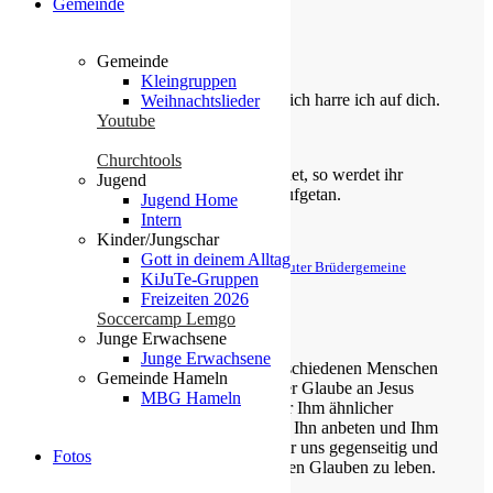
Gemeinde
Die Losung von heute
Gemeinde
Kleingruppen
Du bist der Gott, der mir hilft; täglich harre ich auf dich.
Weihnachtslieder
Youtube
Psalm 25,5
Churchtools
Bittet, so wird euch gegeben; suchet, so werdet ihr
Jugend
finden; klopfet an, so wird euch aufgetan.
Jugend Home
Intern
Matthäus 7,7
Kinder/Jungschar
Gott in deinem Alltag
© Evangelische Brüder-Unität – Herrnhuter Brüdergemeine
KiJuTe-Gruppen
Weitere Informationen finden Sie hier
Freizeiten 2026
Soccercamp Lemgo
Über uns
Junge Erwachsene
Junge Erwachsene
Unsere Gemeinde besteht aus verschiedenen Menschen
Gemeinde Hameln
jeden Alters, die eins verbindet: der Glaube an Jesus
MBG Hameln
Christus. Gemeinsam möchten wir Ihm ähnlicher
werden, Sein Wort kennen lernen, Ihn anbeten und Ihm
nachfolgen. Dabei unterstützen wir uns gegenseitig und
Fotos
ermutigen uns auch im Alltag diesen Glauben zu leben.