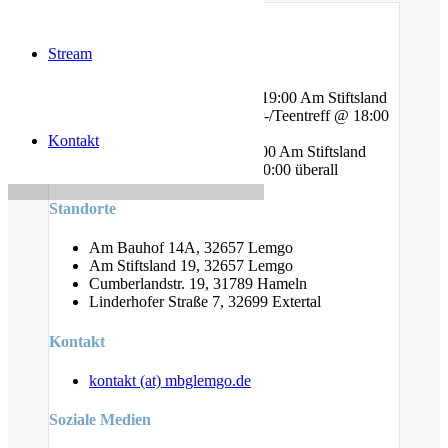
Stream
Gottesdienste
Mittwoch - Bibelstunde @ 19:00 Am Stiftsland
Freitag - Gebet und Kinder-/Teentreff @ 18:00
Am Bauhof
Kontakt
Freitag - Jugendtreff @ 20:00 Am Stiftsland
Sonntag - Gottesdienst @ 10:00 überall
Standorte
Am Bauhof 14A, 32657 Lemgo
Am Stiftsland 19, 32657 Lemgo
Cumberlandstr. 19, 31789 Hameln
Linderhofer Straße 7, 32699 Extertal
Kontakt
kontakt (at) mbglemgo.de
Soziale Medien