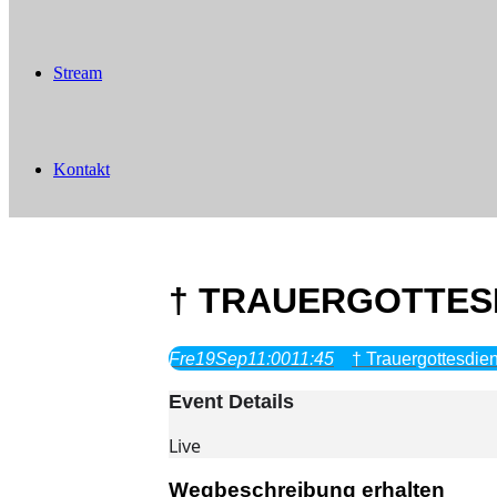
Stream
Kontakt
† TRAUERGOTTES
Fre
19
Sep
11:00
11:45
† Trauergottesdien
Event Details
Live
Wegbeschreibung erhalten