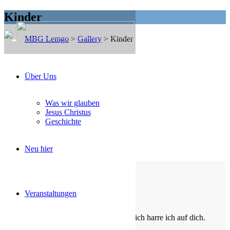
Kinder
MBG Lemgo
>
Gallery
>
Kinder
Über Uns
29. April 2018
von
Rudi Hecht
Was wir glauben
Kindertag
Jesus Christus
Geschichte
Mehr
Neu hier
Veranstaltungen
Die Losung von heute
Du bist der Gott, der mir hilft; täglich harre ich auf dich.