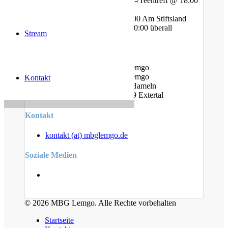
Freitag - Gebet und Kinder-/Teentreff @ 18:00
Am Bauhof
Freitag - Jugendtreff @ 20:00 Am Stiftsland
Sonntag - Gottesdienst @ 10:00 überall
Stream
Standorte
Am Bauhof 14A, 32657 Lemgo
Am Stiftsland 19, 32657 Lemgo
Kontakt
Cumberlandstr. 19, 31789 Hameln
Linderhofer Straße 7, 32699 Extertal
Kontakt
kontakt (at) mbglemgo.de
Soziale Medien
© 2026 MBG Lemgo. Alle Rechte vorbehalten
Startseite