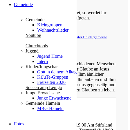
Psalm 25,5
Gemeinde
Bittet, so wird euch gegeben; suchet, so werdet ihr
finden; klopfet an, so wird euch aufgetan.
Gemeinde
Kleingruppen
Matthäus 7,7
Weihnachtslieder
Youtube
© Evangelische Brüder-Unität – Herrnhuter Brüdergemeine
Weitere Informationen finden Sie hier
Churchtools
Jugend
Über uns
Jugend Home
Intern
Unsere Gemeinde besteht aus verschiedenen Menschen
Kinder/Jungschar
jeden Alters, die eins verbindet: der Glaube an Jesus
Gott in deinem Alltag
Christus. Gemeinsam möchten wir Ihm ähnlicher
KiJuTe-Gruppen
werden, Sein Wort kennen lernen, Ihn anbeten und Ihm
Freizeiten 2026
nachfolgen. Dabei unterstützen wir uns gegenseitig und
Soccercamp Lemgo
ermutigen uns auch im Alltag diesen Glauben zu leben.
Junge Erwachsene
Junge Erwachsene
Gemeinde Hameln
MBG Hameln
Gottesdienste
Fotos
Mittwoch - Bibelstunde @ 19:00 Am Stiftsland