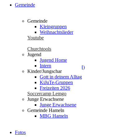
Gemeinde
Gemeinde
Kleingruppen
Weihnachtslieder
29. April 2018
von
Rudi Hecht
Youtube
Am Stiftsland 19
Churchtools
Jugend
Mehr
Jugend Home
Intern
Kinder/Jungschar
Gott in deinem Alltag
KiJuTe-Gruppen
Freizeiten 2026
Soccercamp Lemgo
Junge Erwachsene
29. April 2018
von
Rudi Hecht
Junge Erwachsene
Gemeinde Hameln
Am Bauhof 14a
MBG Hameln
Mehr
Fotos