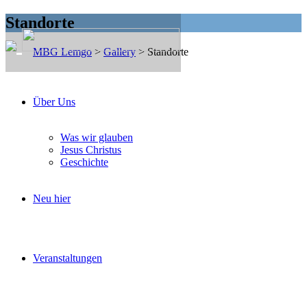
Standorte
MBG Lemgo
>
Gallery
>
Standorte
Über Uns
Was wir glauben
Jesus Christus
Geschichte
Neu hier
29. April 2018
von
Rudi Hecht
Einrichtung Extertal
Veranstaltungen
Mehr