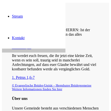
Stream
Die Losung von heute
Gideon sprach zu dem Engel des HERRN: Ist der
HERR mit uns, warum ist uns dann das alles
Kontakt
widerfahren?
Richter 6,13
Ihr werdet euch freuen, die ihr jetzt eine kleine Zeit,
wenn es sein soll, traurig seid in mancherlei
Anfechtungen, auf dass euer Glaube bewährt und viel
kostbarer befunden werde als vergängliches Gold.
1. Petrus 1,6-7
© Evangelische Brüder-Unität – Herrnhuter Brüdergemeine
Weitere Informationen finden Sie hier
Über uns
Unsere Gemeinde besteht aus verschiedenen Menschen