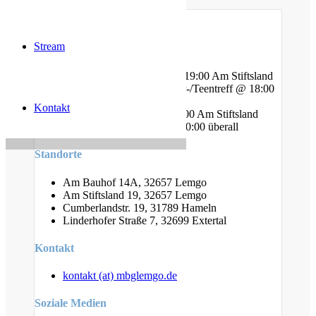
Stream
Gottesdienste
Mittwoch - Bibelstunde @ 19:00 Am Stiftsland
Freitag - Gebet und Kinder-/Teentreff @ 18:00
Am Bauhof
Kontakt
Freitag - Jugendtreff @ 20:00 Am Stiftsland
Sonntag - Gottesdienst @ 10:00 überall
Standorte
Am Bauhof 14A, 32657 Lemgo
Am Stiftsland 19, 32657 Lemgo
Cumberlandstr. 19, 31789 Hameln
Linderhofer Straße 7, 32699 Extertal
Kontakt
kontakt (at) mbglemgo.de
Soziale Medien