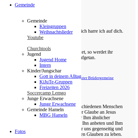
Gemeinde
Die Losung von heute
Gemeinde
Kleingruppen
Du bist der Gott, der mir hilft; täglich harre ich auf dich.
Weihnachtslieder
Youtube
Psalm 25,5
Churchtools
Bittet, so wird euch gegeben; suchet, so werdet ihr
Jugend
finden; klopfet an, so wird euch aufgetan.
Jugend Home
Intern
Matthäus 7,7
Kinder/Jungschar
Gott in deinem Alltag
© Evangelische Brüder-Unität – Herrnhuter Brüdergemeine
KiJuTe-Gruppen
Weitere Informationen finden Sie hier
Freizeiten 2026
Soccercamp Lemgo
Über uns
Junge Erwachsene
Junge Erwachsene
Unsere Gemeinde besteht aus verschiedenen Menschen
Gemeinde Hameln
jeden Alters, die eins verbindet: der Glaube an Jesus
MBG Hameln
Christus. Gemeinsam möchten wir Ihm ähnlicher
werden, Sein Wort kennen lernen, Ihn anbeten und Ihm
nachfolgen. Dabei unterstützen wir uns gegenseitig und
Fotos
ermutigen uns auch im Alltag diesen Glauben zu leben.