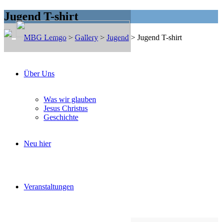
Jugend T-shirt
MBG Lemgo
>
Gallery
>
Jugend
>
Jugend T-shirt
Über Uns
Jugend T-shirt
Was wir glauben
Jesus Christus
Geschichte
Neu hier
Veranstaltungen