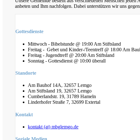
Unsere Gemeinde besteht aus verschiedenen Menschen jeden Alt
anbeten und Ihm nachfolgen. Dabei unterstützen wir uns gegens
Gottesdienste
Mittwoch - Bibelstunde @ 19:00 Am Stiftsland
Freitag - Gebet und Kinder-/Teentreff @ 18:00 Am Bau
Freitag - Jugendtreff @ 20:00 Am Stiftsland
Sonntag - Gottesdienst @ 10:00 überall
Standorte
Am Bauhof 14A, 32657 Lemgo
Am Stiftsland 19, 32657 Lemgo
Cumberlandstr. 19, 31789 Hameln
Linderhofer Straße 7, 32699 Extertal
Kontakt
kontakt (at) mbglemgo.de
Soziale Medien