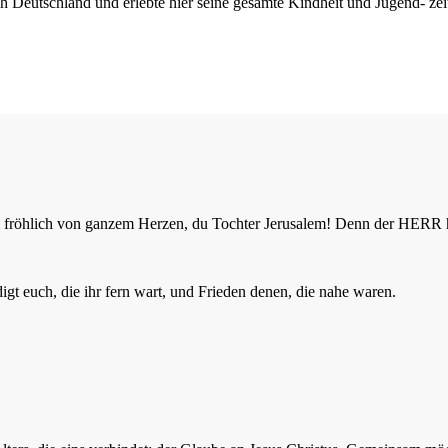
ch Deutschland und erlebte hier seine gesamte Kindheit und Jugend- ze
 sei fröhlich von ganzem Herzen, du Tochter Jerusalem! Denn der HER
t euch, die ihr fern wart, und Frieden denen, die nahe waren.