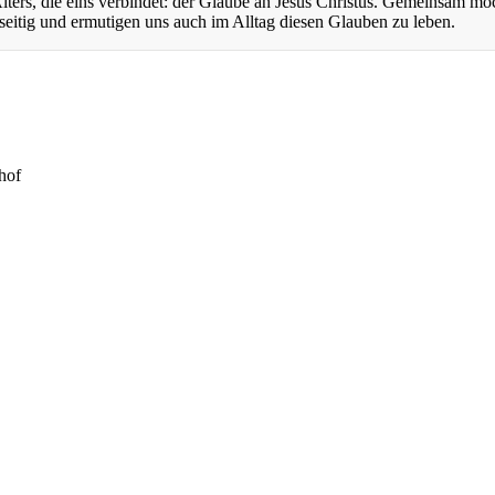
ers, die eins verbindet: der Glaube an Jesus Christus. Gemeinsam mö
eitig und ermutigen uns auch im Alltag diesen Glauben zu leben.
hof