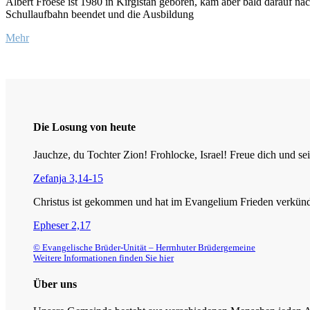
Albert Froese ist 1980 in Kirgistan geboren, kam aber bald darauf na
Schullaufbahn beendet und die Ausbildung
Mehr
Die Losung von heute
Jauchze, du Tochter Zion! Frohlocke, Israel! Freue dich und
Zefanja 3,14-15
Christus ist gekommen und hat im Evangelium Frieden verkündig
Epheser 2,17
© Evangelische Brüder-Unität – Herrnhuter Brüdergemeine
Weitere Informationen finden Sie hier
Über uns