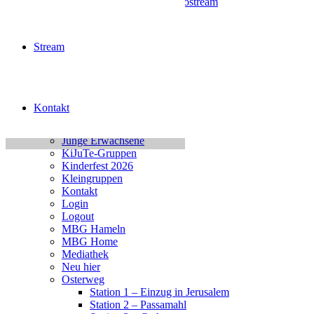
Gottesdienst | Radio- / Videostream
Gottesdienste miterleben
Impressum
Jesus Christus
Stream
Jugend Home
Intern
Neu hier?
Unser Leben – Jesus
Unsere Jugend
Kontakt
Jugend Kalender Test
Jugendchor Konzert
Junge Erwachsene
KiJuTe-Gruppen
Kinderfest 2026
Kleingruppen
Kontakt
Login
Logout
MBG Hameln
MBG Home
Mediathek
Neu hier
Osterweg
Station 1 – Einzug in Jerusalem
Station 2 – Passamahl