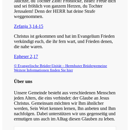
Jauchze, du Tochter Zion! Frohlocke, Israel! Freue dich
und sei fröhlich von ganzem Herzen, du Tochter
Jerusalem! Denn der HERR hat deine Strafe
weggenommen.
Zefanja 3,14-15
Christus ist gekommen und hat im Evangelium Frieden
verkündigt euch, die ihr fern wart, und Frieden denen,
die nahe waren.
Epheser 2,17
© Evangelische Brüder-Unität – Herrnhuter Brüdergemeine
Weitere Informationen finden Sie hier
Über uns
Unsere Gemeinde besteht aus verschiedenen Menschen
jeden Alters, die eins verbindet: der Glaube an Jesus
Christus. Gemeinsam möchten wir Ihm ähnlicher
werden, Sein Wort kennen lernen, Ihn anbeten und Ihm
nachfolgen. Dabei unterstützen wir uns gegenseitig und
ermutigen uns auch im Alltag diesen Glauben zu leben.