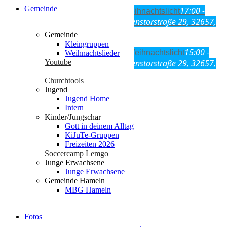
Gemeinde
17:00 -
Fre
27
Nov
17:00
22:00
Lemgoer Weihnachtslicht
22:00
AHF-Grundschule Lemgo, Regenstorstraße 29, 32657,
Lemgo
Gemeinde
Kleingruppen
15:00 -
Sam
28
Nov
15:00
21:00
Lemgoer Weihnachtslicht
Weihnachtslieder
21:00
AHF-Grundschule Lemgo, Regenstorstraße 29, 32657,
Youtube
Lemgo
Churchtools
Jugend
Jugend Home
Intern
Seiten
Kinder/Jungschar
Gott in deinem Alltag
KiJuTe-Gruppen
# test 2024-03-12 eventon
Freizeiten 2026
Datenschutz
Soccercamp Lemgo
Die Gute Nachricht
Junge Erwachsene
Events
Junge Erwachsene
Fotos
Gemeinde Hameln
Freizeiten 2025
MBG Hameln
Freizeiten 2026
Geschichte
glossary
Fotos
Gott in deinem Alltag