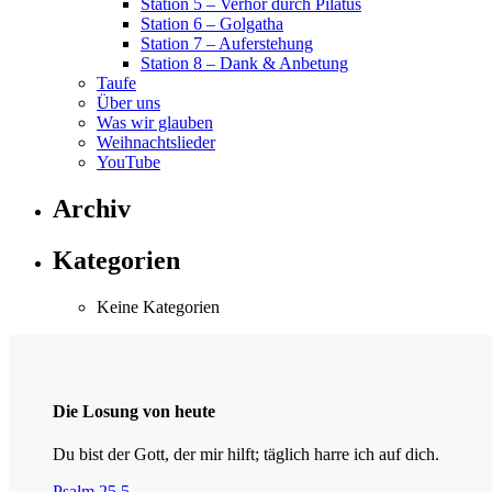
Station 5 – Verhör durch Pilatus
Station 6 – Golgatha
Station 7 – Auferstehung
Station 8 – Dank & Anbetung
Taufe
Über uns
Was wir glauben
Weihnachtslieder
YouTube
Archiv
Kategorien
Keine Kategorien
Die Losung von heute
Du bist der Gott, der mir hilft; täglich harre ich auf dich.
Psalm 25,5