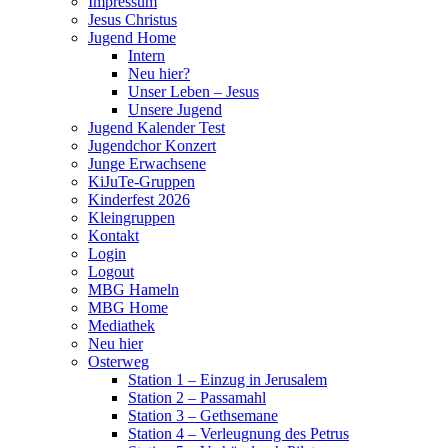
Impressum
Jesus Christus
Jugend Home
Intern
Neu hier?
Unser Leben – Jesus
Unsere Jugend
Jugend Kalender Test
Jugendchor Konzert
Junge Erwachsene
KiJuTe-Gruppen
Kinderfest 2026
Kleingruppen
Kontakt
Login
Logout
MBG Hameln
MBG Home
Mediathek
Neu hier
Osterweg
Station 1 – Einzug in Jerusalem
Station 2 – Passamahl
Station 3 – Gethsemane
Station 4 – Verleugnung des Petrus