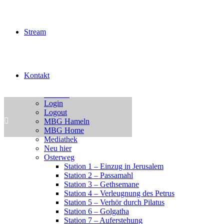
Intern
Neu hier?
Unser Leben – Jesus
Unsere Jugend
Stream
Jugend Kalender Test
Jugendchor Konzert
Junge Erwachsene
KiJuTe-Gruppen
Kontakt
Kinderfest 2026
Kleingruppen
Kontakt
Login
Logout
MBG Hameln
MBG Home
Mediathek
Neu hier
Osterweg
Station 1 – Einzug in Jerusalem
Station 2 – Passamahl
Station 3 – Gethsemane
Station 4 – Verleugnung des Petrus
Station 5 – Verhör durch Pilatus
Station 6 – Golgatha
Station 7 – Auferstehung