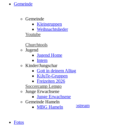
Gemeinde
Gemeinde
No Events
Kleingruppen
Weihnachtslieder
Youtube
Churchtools
Seiten
Jugend
Jugend Home
Datenschutz
Intern
Die Gute Nachricht
Kinder/Jungschar
Events
Gott in deinem Alltag
Fotos
KiJuTe-Gruppen
Freizeiten 2025
Freizeiten 2026
Freizeiten 2026
Soccercamp Lemgo
Geschichte
Junge Erwachsene
glossary
Junge Erwachsene
Gott in deinem Alltag
Gemeinde Hameln
Gottesdienst | Radio- / Videostream
MBG Hameln
Gottesdienste miterleben
Impressum
Jesus Christus
Fotos
Jugend Home