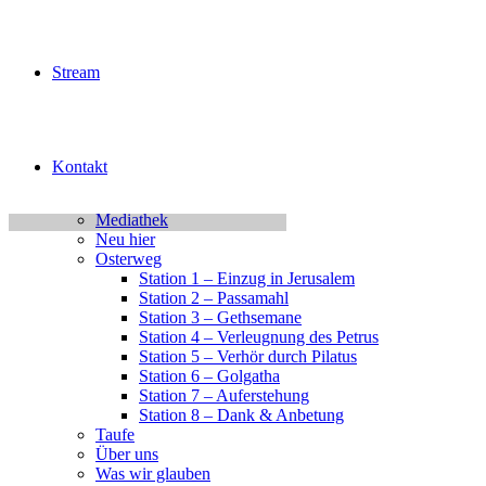
Jugend Kalender Test
Jugendchor Konzert
Junge Erwachsene
KiJuTe-Gruppen
Stream
Kinderfest 2026
Kleingruppen
Kontakt
Login
Logout
Kontakt
MBG Hameln
MBG Home
Mediathek
Neu hier
Osterweg
Station 1 – Einzug in Jerusalem
Station 2 – Passamahl
Station 3 – Gethsemane
Station 4 – Verleugnung des Petrus
Station 5 – Verhör durch Pilatus
Station 6 – Golgatha
Station 7 – Auferstehung
Station 8 – Dank & Anbetung
Taufe
Über uns
Was wir glauben