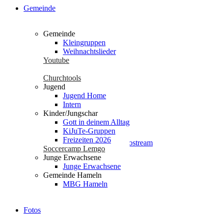
Gemeinde
Seiten
Gemeinde
Kleingruppen
Weihnachtslieder
# test 2024-03-12 eventon
Youtube
Datenschutz
Die Gute Nachricht
Churchtools
Events
Jugend
Fotos
Jugend Home
Freizeiten 2025
Intern
Freizeiten 2026
Kinder/Jungschar
Geschichte
Gott in deinem Alltag
glossary
KiJuTe-Gruppen
Gott in deinem Alltag
Freizeiten 2026
Gottesdienst | Radio- / Videostream
Soccercamp Lemgo
Gottesdienste miterleben
Junge Erwachsene
Impressum
Junge Erwachsene
Jesus Christus
Gemeinde Hameln
Jugend Home
MBG Hameln
Intern
Neu hier?
Unser Leben – Jesus
Fotos
Unsere Jugend