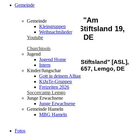
Gemeinde
MBG Lemgo | Bethaus "Am
Gemeinde
Kleingruppen
Stiftsland" [ASL], Am Stiftsland 19,
Weihnachtslieder
Lemgo, 32657, Lemgo, DE
Youtube
Churchtools
Am Stiftsland 19, 32657 Lemgo
Jugend
Jugend Home
MBG Lemgo | Bethaus "Am Stiftsland" [ASL],
Intern
Am Stiftsland 19, Lemgo, 32657, Lemgo, DE
Kinder/Jungschar
Events
Gott in deinem Alltag
Upcoming
Past
KiJuTe-Gruppen
Freizeiten 2026
Aktueller Monat
Soccercamp Lemgo
Junge Erwachsene
Junge Erwachsene
Gemeinde Hameln
MBG Hameln
Fotos