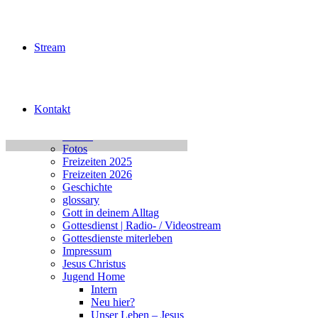
No Events
Stream
Seiten
Kontakt
Datenschutz
Die Gute Nachricht
Events
Fotos
Freizeiten 2025
Freizeiten 2026
Geschichte
glossary
Gott in deinem Alltag
Gottesdienst | Radio- / Videostream
Gottesdienste miterleben
Impressum
Jesus Christus
Jugend Home
Intern
Neu hier?
Unser Leben – Jesus