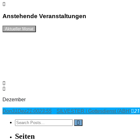
Anstehende Veranstaltungen
Aktueller Monat
Dezember
21
Don
31
Dez
21:00
23:55
SILVESTER | Gottesdienst (ABH)
Seiten