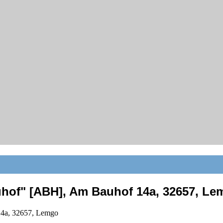
of" [ABH], Am Bauhof 14a, 32657, Le
4a, 32657, Lemgo