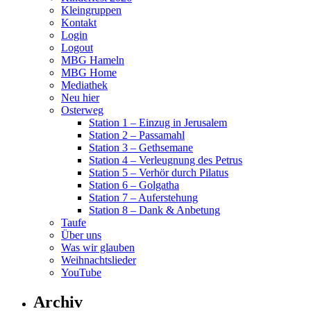
Kleingruppen
Kontakt
Login
Logout
MBG Hameln
MBG Home
Mediathek
Neu hier
Osterweg
Station 1 – Einzug in Jerusalem
Station 2 – Passamahl
Station 3 – Gethsemane
Station 4 – Verleugnung des Petrus
Station 5 – Verhör durch Pilatus
Station 6 – Golgatha
Station 7 – Auferstehung
Station 8 – Dank & Anbetung
Taufe
Über uns
Was wir glauben
Weihnachtslieder
YouTube
Archiv