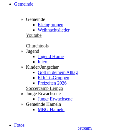
Gemeinde
Gemeinde
Kleingruppen
Weihnachtslieder
Youtube
No Events
Churchtools
Jugend
Jugend Home
Intern
Seiten
Kinder/Jungschar
Gott in deinem Alltag
KiJuTe-Gruppen
Datenschutz
Freizeiten 2026
Die Gute Nachricht
Soccercamp Lemgo
Events
Junge Erwachsene
Fotos
Junge Erwachsene
Freizeiten 2025
Gemeinde Hameln
Freizeiten 2026
MBG Hameln
Geschichte
glossary
Gott in deinem Alltag
Fotos
Gottesdienst | Radio- / Videostream