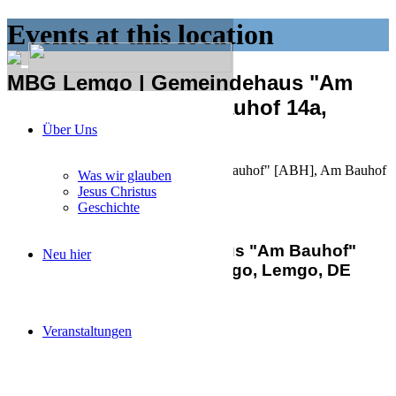
Events at this location
MBG Lemgo | Gemeindehaus "Am
Bauhof" [ABH], Am Bauhof 14a,
Lemgo, Lemgo, DE
Über Uns
MBG Lemgo | Gemeindehaus "Am Bauhof" [ABH], Am Bauhof
Was wir glauben
14a, Lemgo, Lemgo, DE
Jesus Christus
Geschichte
MBG Lemgo | Gemeindehaus "Am Bauhof"
Neu hier
[ABH], Am Bauhof 14a, Lemgo, Lemgo, DE
Events
Upcoming
Past
Aktueller Monat
Veranstaltungen