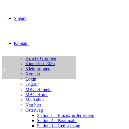
Gottesdienste miterleben
Impressum
Jesus Christus
Jugend Home
Stream
Intern
Neu hier?
Unser Leben – Jesus
Unsere Jugend
Jugend Kalender Test
Kontakt
Jugendchor Konzert
Junge Erwachsene
KiJuTe-Gruppen
Kinderfest 2026
Kleingruppen
Kontakt
Login
Logout
MBG Hameln
MBG Home
Mediathek
Neu hier
Osterweg
Station 1 – Einzug in Jerusalem
Station 2 – Passamahl
Station 3 – Gethsemane