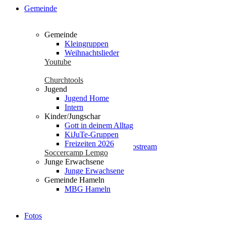
Gemeinde
Seiten
Gemeinde
Kleingruppen
Weihnachtslieder
# test 2024-03-12 eventon
Youtube
Datenschutz
Die Gute Nachricht
Churchtools
Events
Jugend
Fotos
Jugend Home
Freizeiten 2025
Intern
Freizeiten 2026
Kinder/Jungschar
Geschichte
Gott in deinem Alltag
glossary
KiJuTe-Gruppen
Gott in deinem Alltag
Freizeiten 2026
Gottesdienst | Radio- / Videostream
Soccercamp Lemgo
Gottesdienste miterleben
Junge Erwachsene
Impressum
Junge Erwachsene
Jesus Christus
Gemeinde Hameln
Jugend Home
MBG Hameln
Intern
Neu hier?
Unser Leben – Jesus
Fotos
Unsere Jugend