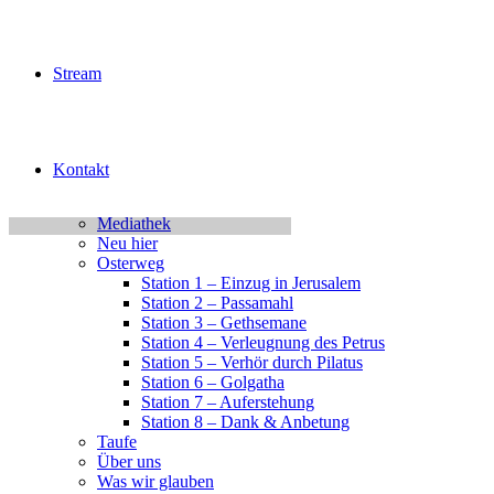
Jugend Kalender Test
Jugendchor Konzert
Junge Erwachsene
KiJuTe-Gruppen
Stream
Kinderfest 2026
Kleingruppen
Kontakt
Login
Logout
Kontakt
MBG Hameln
MBG Home
Mediathek
Neu hier
Osterweg
Station 1 – Einzug in Jerusalem
Station 2 – Passamahl
Station 3 – Gethsemane
Station 4 – Verleugnung des Petrus
Station 5 – Verhör durch Pilatus
Station 6 – Golgatha
Station 7 – Auferstehung
Station 8 – Dank & Anbetung
Taufe
Über uns
Was wir glauben