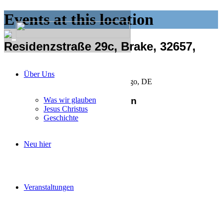
Events at this location
Residenzstraße 29c, Brake, 32657,
Lemgo, DE
Über Uns
Residenzstraße 29c, Brake, 32657, Lemgo, DE
Anstehende Veranstaltungen
Was wir glauben
Jesus Christus
Geschichte
Aktueller Monat
Neu hier
Veranstaltungen
No Events