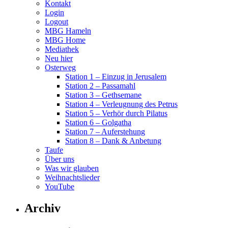
Kontakt
Login
Logout
MBG Hameln
MBG Home
Mediathek
Neu hier
Osterweg
Station 1 – Einzug in Jerusalem
Station 2 – Passamahl
Station 3 – Gethsemane
Station 4 – Verleugnung des Petrus
Station 5 – Verhör durch Pilatus
Station 6 – Golgatha
Station 7 – Auferstehung
Station 8 – Dank & Anbetung
Taufe
Über uns
Was wir glauben
Weihnachtslieder
YouTube
Archiv