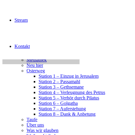
Jugend Kalender Test
Jugendchor Konzert
Junge Erwachsene
KiJuTe-Gruppen
Stream
Kinderfest 2026
Kleingruppen
Kontakt
Login
Logout
Kontakt
MBG Hameln
MBG Home
Mediathek
Neu hier
Osterweg
Station 1 – Einzug in Jerusalem
Station 2 – Passamahl
Station 3 – Gethsemane
Station 4 – Verleugnung des Petrus
Station 5 – Verhör durch Pilatus
Station 6 – Golgatha
Station 7 – Auferstehung
Station 8 – Dank & Anbetung
Taufe
Über uns
Was wir glauben