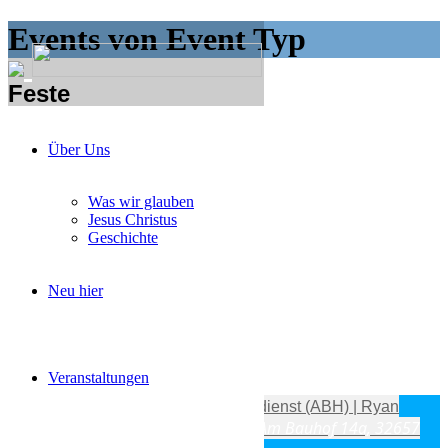
Events von Event Typ
Feste
Feste Events
Upcoming
Past
Über Uns
Aktueller Monat
Was wir glauben
Jesus Christus
Geschichte
Neu hier
September
Veranstaltungen
Sam
05
Sep
11:00
12:30
Traugottesdienst (ABH) | Ryan
11:00 - 12:30
Am Bauhof 14a, 32657
Tissen & Jessica Just