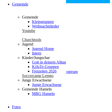
Lemgo
Gemeinde
Gemeinde
Seiten
Kleingruppen
Weihnachtslieder
Youtube
Datenschutz
Die Gute Nachricht
Churchtools
Events
Jugend
Fotos
Jugend Home
Freizeiten 2025
Intern
Freizeiten 2026
Kinder/Jungschar
Geschichte
Gott in deinem Alltag
glossary
KiJuTe-Gruppen
Gott in deinem Alltag
Freizeiten 2026
Gottesdienst | Radio- / Videostream
Soccercamp Lemgo
Gottesdienste miterleben
Junge Erwachsene
Impressum
Junge Erwachsene
Jesus Christus
Gemeinde Hameln
Jugend Home
MBG Hameln
Intern
Neu hier?
Unser Leben – Jesus
Fotos
Unsere Jugend