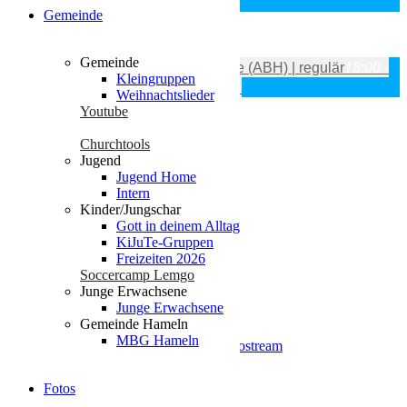
Lemgo
Gemeinde
Oktober
Gemeinde
18:00 -
Fre
16
Okt
18:00
19:00
Gebetsstunde (ABH) | regulär
Kleingruppen
19:00
Am Bauhof 14a, 32657 Lemgo
Weihnachtslieder
Youtube
Churchtools
Seiten
Jugend
Jugend Home
Intern
Datenschutz
Kinder/Jungschar
Die Gute Nachricht
Gott in deinem Alltag
Events
KiJuTe-Gruppen
Fotos
Freizeiten 2026
Freizeiten 2025
Soccercamp Lemgo
Freizeiten 2026
Junge Erwachsene
Geschichte
Junge Erwachsene
glossary
Gemeinde Hameln
Gott in deinem Alltag
MBG Hameln
Gottesdienst | Radio- / Videostream
Gottesdienste miterleben
Impressum
Fotos
Jesus Christus