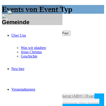
Events von Event Typ
Gemeinde
Gemeinde Events
Upcoming
Past
Über Uns
Aktueller Monat
Was wir glauben
Jesus Christus
Geschichte
Neu hier
September
Veranstaltungen
Sam
05
Sep
11:00
12:30
Traugottesdienst (ABH) | Ryan
11:00 - 12:30
Am Bauhof 14a, 32657
Tissen & Jessica Just