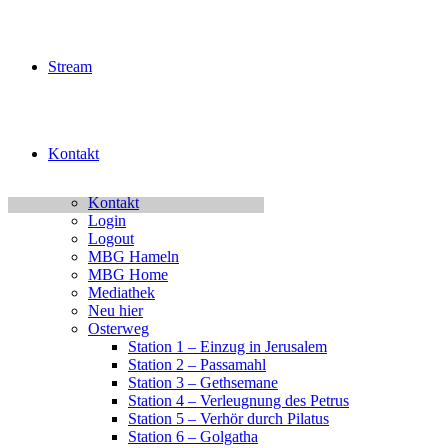
Jugend Home
Intern
Neu hier?
Unser Leben – Jesus
Stream
Unsere Jugend
Jugend Kalender Test
Jugendchor Konzert
Junge Erwachsene
KiJuTe-Gruppen
Kontakt
Kinderfest 2026
Kleingruppen
Kontakt
Login
Logout
MBG Hameln
MBG Home
Mediathek
Neu hier
Osterweg
Station 1 – Einzug in Jerusalem
Station 2 – Passamahl
Station 3 – Gethsemane
Station 4 – Verleugnung des Petrus
Station 5 – Verhör durch Pilatus
Station 6 – Golgatha