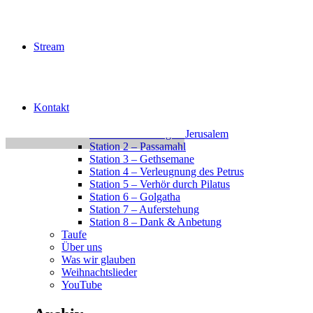
Kinderfest 2026
Kleingruppen
Kontakt
Login
Stream
Logout
MBG Hameln
MBG Home
Mediathek
Kontakt
Neu hier
Osterweg
Station 1 – Einzug in Jerusalem
Station 2 – Passamahl
Station 3 – Gethsemane
Station 4 – Verleugnung des Petrus
Station 5 – Verhör durch Pilatus
Station 6 – Golgatha
Station 7 – Auferstehung
Station 8 – Dank & Anbetung
Taufe
Über uns
Was wir glauben
Weihnachtslieder
YouTube