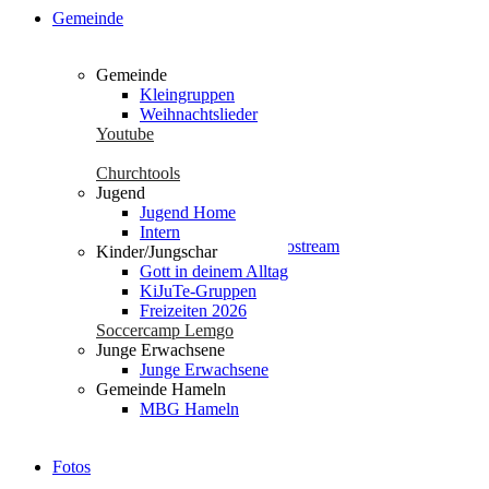
Seiten
Gemeinde
# test 2024-03-12 eventon
Datenschutz
Gemeinde
Die Gute Nachricht
Kleingruppen
Events
Weihnachtslieder
Fotos
Youtube
Freizeiten 2025
Freizeiten 2026
Churchtools
Geschichte
Jugend
glossary
Jugend Home
Gott in deinem Alltag
Intern
Gottesdienst | Radio- / Videostream
Kinder/Jungschar
Gottesdienste miterleben
Gott in deinem Alltag
Impressum
KiJuTe-Gruppen
Jesus Christus
Freizeiten 2026
Jugend Home
Soccercamp Lemgo
Intern
Junge Erwachsene
Neu hier?
Junge Erwachsene
Unser Leben – Jesus
Gemeinde Hameln
Unsere Jugend
MBG Hameln
Jugend Kalender Test
Jugendchor Konzert
Junge Erwachsene
Fotos
KiJuTe-Gruppen