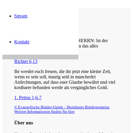
Stream
Die Losung von heute
Gideon sprach zu dem Engel des HERRN: Ist der
Kontakt
HERR mit uns, warum ist uns dann das alles
widerfahren?
Richter 6,13
Ihr werdet euch freuen, die ihr jetzt eine kleine Zeit,
wenn es sein soll, traurig seid in mancherlei
Anfechtungen, auf dass euer Glaube bewährt und viel
kostbarer befunden werde als vergängliches Gold.
1. Petrus 1,6-7
© Evangelische Brüder-Unität – Herrnhuter Brüdergemeine
Weitere Informationen finden Sie hier
Über uns