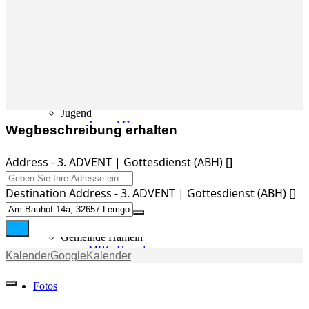
Gemeinde
Gemeinde
Kleingruppen
Weihnachtslieder
Youtube
Churchtools
Jugend
Jugend Home
Wegbeschreibung erhalten
Intern
Kinder/Jungschar
Address - 3. ADVENT | Gottesdienst (ABH) []
Gott in deinem Alltag
KiJuTe-Gruppen
Freizeiten 2026
Destination Address - 3. ADVENT | Gottesdienst (ABH) []
Soccercamp Lemgo
Junge Erwachsene
Junge Erwachsene
Gemeinde Hameln
MBG Hameln
Kalender
GoogleKalender
Fotos