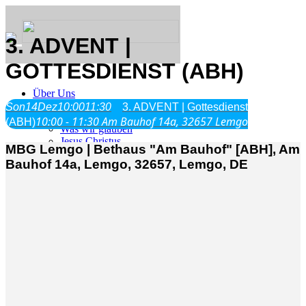
3. ADVENT |
GOTTESDIENST (ABH)
Über Uns
Son
14
Dez
10:00
11:30
3. ADVENT | Gottesdienst
10:00 - 11:30
Am Bauhof 14a, 32657 Lemgo
(ABH)
Was wir glauben
Jesus Christus
MBG Lemgo | Bethaus "Am Bauhof" [ABH], Am
Geschichte
Bauhof 14a, Lemgo, 32657, Lemgo, DE
Neu hier
Veranstaltungen