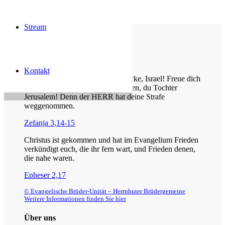
Stream
Die Losung von heute
Kontakt
Jauchze, du Tochter Zion! Frohlocke, Israel! Freue dich
und sei fröhlich von ganzem Herzen, du Tochter
Jerusalem! Denn der HERR hat deine Strafe
weggenommen.
Zefanja 3,14-15
Christus ist gekommen und hat im Evangelium Frieden
verkündigt euch, die ihr fern wart, und Frieden denen,
die nahe waren.
Epheser 2,17
© Evangelische Brüder-Unität – Herrnhuter Brüdergemeine
Weitere Informationen finden Sie hier
Über uns