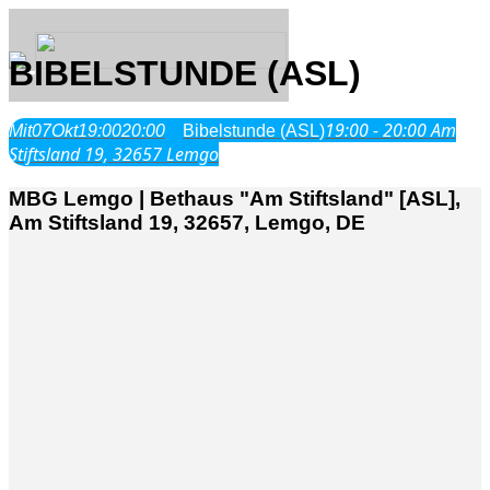
BIBELSTUNDE (ASL)
19:00 - 20:00
Am
Mit
07
Okt
19:00
20:00
Bibelstunde (ASL)
Über Uns
Stiftsland 19, 32657 Lemgo
MBG Lemgo | Bethaus "Am Stiftsland" [ASL],
Was wir glauben
Am Stiftsland 19, 32657, Lemgo, DE
Jesus Christus
Geschichte
Neu hier
Veranstaltungen