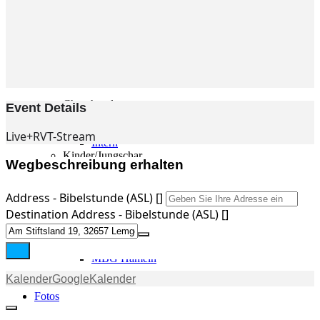
Gemeinde
Gemeinde
Kleingruppen
Weihnachtslieder
Youtube
Churchtools
Event Details
Jugend
Jugend Home
Live+RVT-Stream
Intern
Kinder/Jungschar
Wegbeschreibung erhalten
Gott in deinem Alltag
KiJuTe-Gruppen
Freizeiten 2026
Address - Bibelstunde (ASL) []
Soccercamp Lemgo
Destination Address - Bibelstunde (ASL) []
Junge Erwachsene
Junge Erwachsene
Gemeinde Hameln
MBG Hameln
Kalender
GoogleKalender
Fotos