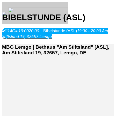
BIBELSTUNDE (ASL)
19:00 - 20:00
Am
Mit
14
Okt
19:00
20:00
Bibelstunde (ASL)
Über Uns
Stiftsland 19, 32657 Lemgo
MBG Lemgo | Bethaus "Am Stiftsland" [ASL],
Was wir glauben
Am Stiftsland 19, 32657, Lemgo, DE
Jesus Christus
Geschichte
Neu hier
Veranstaltungen