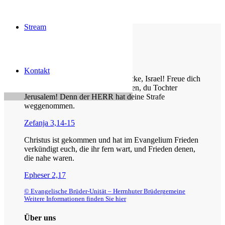
Stream
Die Losung von heute
Kontakt
Jauchze, du Tochter Zion! Frohlocke, Israel! Freue dich
und sei fröhlich von ganzem Herzen, du Tochter
Jerusalem! Denn der HERR hat deine Strafe
weggenommen.
Zefanja 3,14-15
Christus ist gekommen und hat im Evangelium Frieden
verkündigt euch, die ihr fern wart, und Frieden denen,
die nahe waren.
Epheser 2,17
© Evangelische Brüder-Unität – Herrnhuter Brüdergemeine
Weitere Informationen finden Sie hier
Über uns