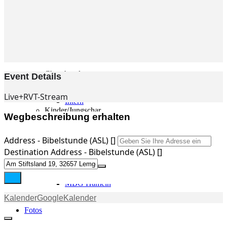
Gemeinde
Gemeinde
Kleingruppen
Weihnachtslieder
Youtube
Churchtools
Event Details
Jugend
Jugend Home
Live+RVT-Stream
Intern
Kinder/Jungschar
Wegbeschreibung erhalten
Gott in deinem Alltag
KiJuTe-Gruppen
Freizeiten 2026
Address - Bibelstunde (ASL) []
Soccercamp Lemgo
Destination Address - Bibelstunde (ASL) []
Junge Erwachsene
Junge Erwachsene
Gemeinde Hameln
MBG Hameln
Kalender
GoogleKalender
Fotos