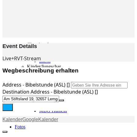
Gemeinde
Gemeinde
Kleingruppen
Weihnachtslieder
Youtube
Churchtools
Event Details
Jugend
Jugend Home
Live+RVT-Stream
Intern
Kinder/Jungschar
Wegbeschreibung erhalten
Gott in deinem Alltag
KiJuTe-Gruppen
Freizeiten 2026
Address - Bibelstunde (ASL) []
Soccercamp Lemgo
Destination Address - Bibelstunde (ASL) []
Junge Erwachsene
Junge Erwachsene
Gemeinde Hameln
MBG Hameln
Kalender
GoogleKalender
Fotos