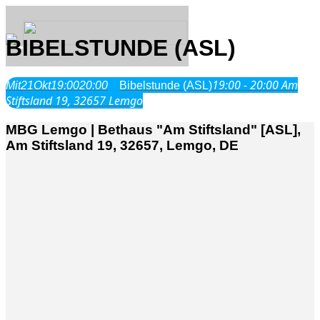
BIBELSTUNDE (ASL)
19:00 - 20:00
Am
Mit
21
Okt
19:00
20:00
Bibelstunde (ASL)
Über Uns
Stiftsland 19, 32657 Lemgo
MBG Lemgo | Bethaus "Am Stiftsland" [ASL],
Was wir glauben
Am Stiftsland 19, 32657, Lemgo, DE
Jesus Christus
Geschichte
Neu hier
Veranstaltungen