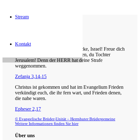
Stream
Die Losung von heute
Kontakt
Jauchze, du Tochter Zion! Frohlocke, Israel! Freue dich
und sei fröhlich von ganzem Herzen, du Tochter
Jerusalem! Denn der HERR hat deine Strafe
weggenommen.
Zefanja 3,14-15
Christus ist gekommen und hat im Evangelium Frieden
verkündigt euch, die ihr fern wart, und Frieden denen,
die nahe waren.
Epheser 2,17
© Evangelische Brüder-Unität – Herrnhuter Brüdergemeine
Weitere Informationen finden Sie hier
Über uns