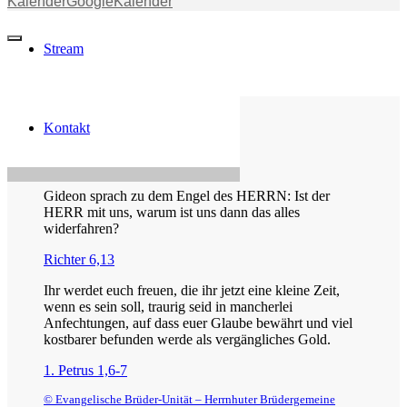
Kalender
GoogleKalender
Stream
Kontakt
Die Losung von heute
Gideon sprach zu dem Engel des HERRN: Ist der
HERR mit uns, warum ist uns dann das alles
widerfahren?
Richter 6,13
Ihr werdet euch freuen, die ihr jetzt eine kleine Zeit,
wenn es sein soll, traurig seid in mancherlei
Anfechtungen, auf dass euer Glaube bewährt und viel
kostbarer befunden werde als vergängliches Gold.
1. Petrus 1,6-7
© Evangelische Brüder-Unität – Herrnhuter Brüdergemeine