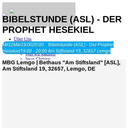
BIBELSTUNDE (ASL) - DER
PROPHET HESEKIEL
Über Uns
Mit
11
Mär
19:00
20:00
Bibelstunde (ASL) - Der Prophet
19:00 - 20:00
Am Stiftsland 19, 32657 Lemgo
Hesekiel
Was wir glauben
Jesus Christus
MBG Lemgo | Bethaus "Am Stiftsland" [ASL],
Geschichte
Am Stiftsland 19, 32657, Lemgo, DE
Neu hier
Veranstaltungen