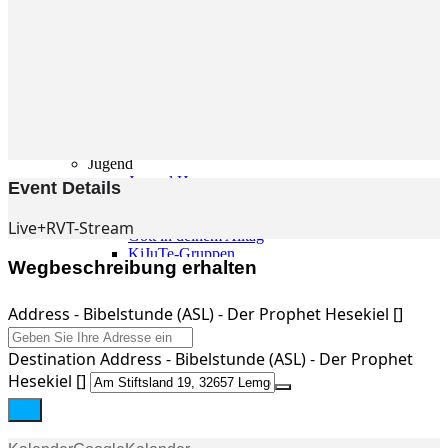
Gemeinde
Gemeinde
Kleingruppen
Weihnachtslieder
Youtube
Churchtools
Jugend
Jugend Home
Event Details
Intern
Kinder/Jungschar
Live+RVT-Stream
Gott in deinem Alltag
KiJuTe-Gruppen
Wegbeschreibung erhalten
Freizeiten 2026
Soccercamp Lemgo
Junge Erwachsene
Address - Bibelstunde (ASL) - Der Prophet Hesekiel []
Junge Erwachsene
Gemeinde Hameln
Destination Address - Bibelstunde (ASL) - Der Prophet
MBG Hameln
Hesekiel []
Fotos