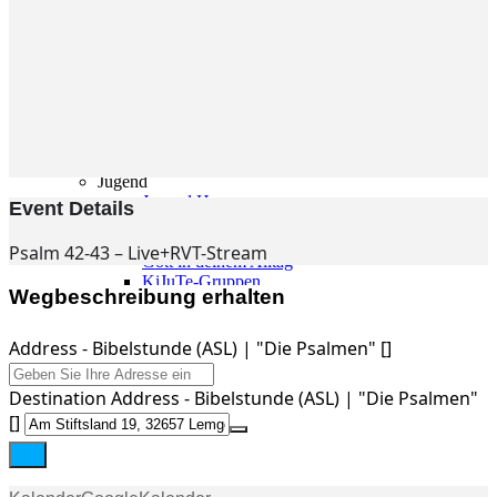
Gemeinde
Gemeinde
Kleingruppen
Weihnachtslieder
Youtube
Churchtools
Jugend
Jugend Home
Event Details
Intern
Kinder/Jungschar
Psalm 42-43 – Live+RVT-Stream
Gott in deinem Alltag
KiJuTe-Gruppen
Wegbeschreibung erhalten
Freizeiten 2026
Soccercamp Lemgo
Junge Erwachsene
Address - Bibelstunde (ASL) | "Die Psalmen" []
Junge Erwachsene
Gemeinde Hameln
Destination Address - Bibelstunde (ASL) | "Die Psalmen"
MBG Hameln
[]
Fotos