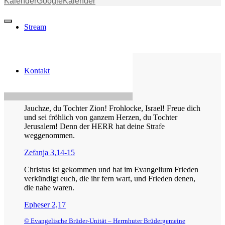
Kalender
GoogleKalender
Stream
Kontakt
Die Losung von heute
Jauchze, du Tochter Zion! Frohlocke, Israel! Freue dich
und sei fröhlich von ganzem Herzen, du Tochter
Jerusalem! Denn der HERR hat deine Strafe
weggenommen.
Zefanja 3,14-15
Christus ist gekommen und hat im Evangelium Frieden
verkündigt euch, die ihr fern wart, und Frieden denen,
die nahe waren.
Epheser 2,17
© Evangelische Brüder-Unität – Herrnhuter Brüdergemeine