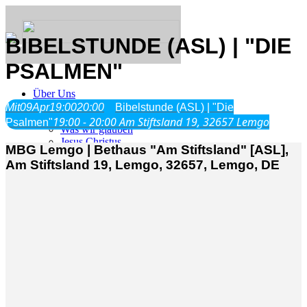
BIBELSTUNDE (ASL) | "DIE
PSALMEN"
Über Uns
Mit
09
Apr
19:00
20:00
Bibelstunde (ASL) | "Die
19:00 - 20:00
Am Stiftsland 19, 32657 Lemgo
Psalmen"
Was wir glauben
Jesus Christus
MBG Lemgo | Bethaus "Am Stiftsland" [ASL],
Geschichte
Am Stiftsland 19, Lemgo, 32657, Lemgo, DE
Neu hier
Veranstaltungen