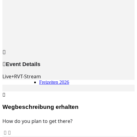
Gemeinde
Gemeinde
Kleingruppen
Weihnachtslieder
Youtube
Churchtools
Jugend
Jugend Home
Intern
Event Details
Kinder/Jungschar
Gott in deinem Alltag
Live+RVT-Stream
KiJuTe-Gruppen
Freizeiten 2026
Soccercamp Lemgo
Junge Erwachsene
Junge Erwachsene
Gemeinde Hameln
Wegbeschreibung erhalten
MBG Hameln
How do you plan to get there?
Fotos