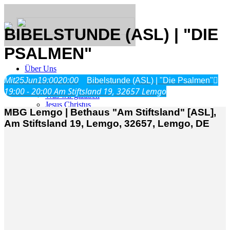
BIBELSTUNDE (ASL) | "DIE
PSALMEN"
Über Uns
Mit
25
Jun
19:00
20:00
Bibelstunde (ASL) | "Die Psalmen"
19:00 - 20:00
Am Stiftsland 19, 32657 Lemgo
Was wir glauben
Jesus Christus
MBG Lemgo | Bethaus "Am Stiftsland" [ASL],
Geschichte
Am Stiftsland 19, Lemgo, 32657, Lemgo, DE
Neu hier
Veranstaltungen