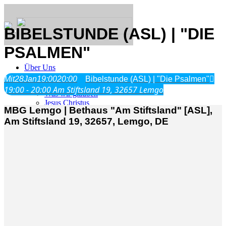
BIBELSTUNDE (ASL) | "DIE
PSALMEN"
Über Uns
Mit
28
Jan
19:00
20:00
Bibelstunde (ASL) | "Die Psalmen"
19:00 - 20:00
Am Stiftsland 19, 32657 Lemgo
Was wir glauben
Jesus Christus
MBG Lemgo | Bethaus "Am Stiftsland" [ASL],
Geschichte
Am Stiftsland 19, 32657, Lemgo, DE
Neu hier
Veranstaltungen