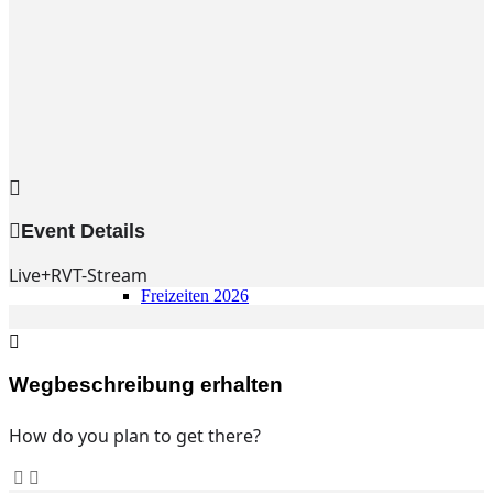
Gemeinde
Gemeinde
Kleingruppen
Weihnachtslieder
Youtube
Churchtools
Jugend
Jugend Home
Intern
Event Details
Kinder/Jungschar
Gott in deinem Alltag
Live+RVT-Stream
KiJuTe-Gruppen
Freizeiten 2026
Soccercamp Lemgo
Junge Erwachsene
Junge Erwachsene
Gemeinde Hameln
Wegbeschreibung erhalten
MBG Hameln
How do you plan to get there?
Fotos