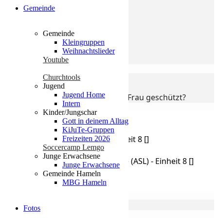
Gemeinde
Gemeinde
Kleingruppen
Weihnachtslieder
Youtube
Event Details
Churchtools
Jugend
Jugend Home
Warum ist die Ehe aus Mann und Frau geschützt?
Intern
Kinder/Jungschar
Wegbeschreibung erhalten
Gott in deinem Alltag
KiJuTe-Gruppen
Address - Bibelstunde (ASL) - Einheit 8 []
Freizeiten 2026
Soccercamp Lemgo
Junge Erwachsene
Destination Address - Bibelstunde (ASL) - Einheit 8 []
Junge Erwachsene
Gemeinde Hameln
MBG Hameln
Kalender
GoogleKalender
Fotos