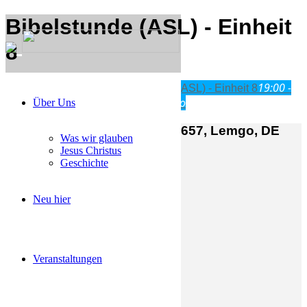
Bibelstunde (ASL) - Einheit
8
19:00 -
Mit
22
Mär
19:00
20:00
Bibelstunde (ASL) - Einheit 8
20:00
Am Stiftsland 19, 32657 Lemgo
Über Uns
Am Stiftsland 19, Lemgo, 32657, Lemgo, DE
Was wir glauben
Jesus Christus
Geschichte
Neu hier
Veranstaltungen