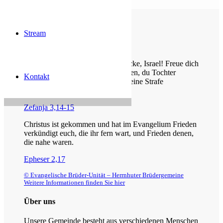
Stream
Die Losung von heute
Jauchze, du Tochter Zion! Frohlocke, Israel! Freue dich
und sei fröhlich von ganzem Herzen, du Tochter
Kontakt
Jerusalem! Denn der HERR hat deine Strafe
weggenommen.
Zefanja 3,14-15
Christus ist gekommen und hat im Evangelium Frieden
verkündigt euch, die ihr fern wart, und Frieden denen,
die nahe waren.
Epheser 2,17
© Evangelische Brüder-Unität – Herrnhuter Brüdergemeine
Weitere Informationen finden Sie hier
Über uns
Unsere Gemeinde besteht aus verschiedenen Menschen