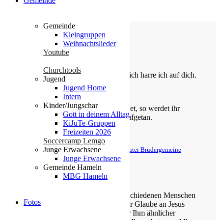
Gemeinde
Gemeinde
Kleingruppen
Weihnachtslieder
Youtube
Die Losung von heute
Churchtools
Du bist der Gott, der mir hilft; täglich harre ich auf dich.
Jugend
Jugend Home
Psalm 25,5
Intern
Kinder/Jungschar
Bittet, so wird euch gegeben; suchet, so werdet ihr
Gott in deinem Alltag
finden; klopfet an, so wird euch aufgetan.
KiJuTe-Gruppen
Freizeiten 2026
Matthäus 7,7
Soccercamp Lemgo
Junge Erwachsene
© Evangelische Brüder-Unität – Herrnhuter Brüdergemeine
Weitere Informationen finden Sie hier
Junge Erwachsene
Gemeinde Hameln
MBG Hameln
Über uns
Unsere Gemeinde besteht aus verschiedenen Menschen
Fotos
jeden Alters, die eins verbindet: der Glaube an Jesus
Christus. Gemeinsam möchten wir Ihm ähnlicher