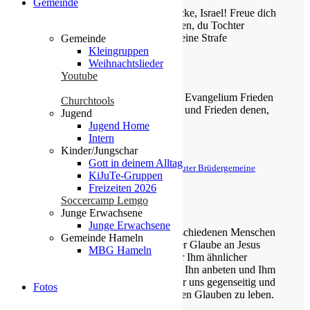
Gemeinde
Jauchze, du Tochter Zion! Frohlocke, Israel! Freue dich
und sei fröhlich von ganzem Herzen, du Tochter
Jerusalem! Denn der HERR hat deine Strafe
Gemeinde
weggenommen.
Kleingruppen
Weihnachtslieder
Zefanja 3,14-15
Youtube
Christus ist gekommen und hat im Evangelium Frieden
Churchtools
verkündigt euch, die ihr fern wart, und Frieden denen,
Jugend
die nahe waren.
Jugend Home
Intern
Epheser 2,17
Kinder/Jungschar
Gott in deinem Alltag
© Evangelische Brüder-Unität – Herrnhuter Brüdergemeine
KiJuTe-Gruppen
Weitere Informationen finden Sie hier
Freizeiten 2026
Soccercamp Lemgo
Über uns
Junge Erwachsene
Junge Erwachsene
Unsere Gemeinde besteht aus verschiedenen Menschen
Gemeinde Hameln
jeden Alters, die eins verbindet: der Glaube an Jesus
MBG Hameln
Christus. Gemeinsam möchten wir Ihm ähnlicher
werden, Sein Wort kennen lernen, Ihn anbeten und Ihm
nachfolgen. Dabei unterstützen wir uns gegenseitig und
Fotos
ermutigen uns auch im Alltag diesen Glauben zu leben.