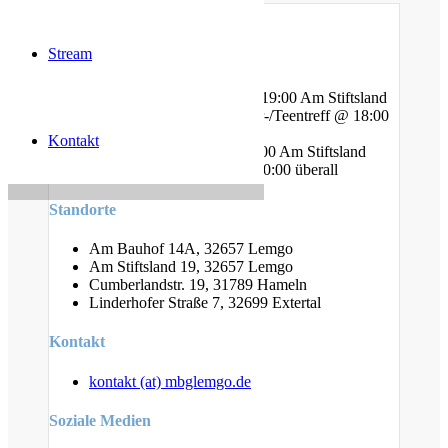
Stream
Gottesdienste
Mittwoch - Bibelstunde @ 19:00 Am Stiftsland
Freitag - Gebet und Kinder-/Teentreff @ 18:00
Am Bauhof
Kontakt
Freitag - Jugendtreff @ 20:00 Am Stiftsland
Sonntag - Gottesdienst @ 10:00 überall
Standorte
Am Bauhof 14A, 32657 Lemgo
Am Stiftsland 19, 32657 Lemgo
Cumberlandstr. 19, 31789 Hameln
Linderhofer Straße 7, 32699 Extertal
Kontakt
kontakt (at) mbglemgo.de
Soziale Medien