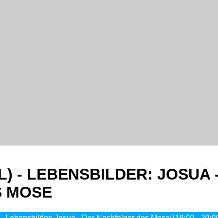
) - LEBENSBILDER: JOSUA 
S MOSE
19:00 - 20:0
 - Lebensbilder: Josua - Der Nachfolger des Mose