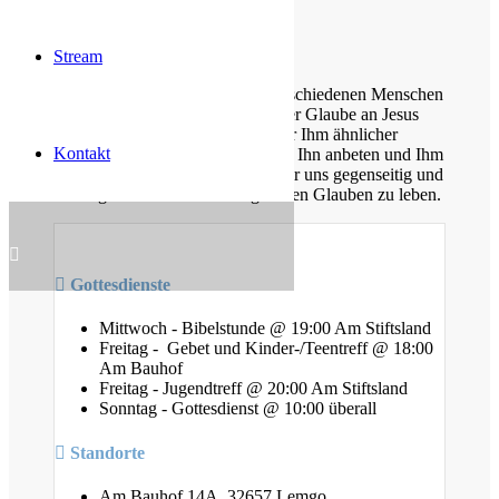
Weitere Informationen finden Sie hier
Über uns
Stream
Unsere Gemeinde besteht aus verschiedenen Menschen
jeden Alters, die eins verbindet: der Glaube an Jesus
Christus. Gemeinsam möchten wir Ihm ähnlicher
Kontakt
werden, Sein Wort kennen lernen, Ihn anbeten und Ihm
nachfolgen. Dabei unterstützen wir uns gegenseitig und
ermutigen uns auch im Alltag diesen Glauben zu leben.
Gottesdienste
Mittwoch - Bibelstunde @ 19:00 Am Stiftsland
Freitag - Gebet und Kinder-/Teentreff @ 18:00
Am Bauhof
Freitag - Jugendtreff @ 20:00 Am Stiftsland
Sonntag - Gottesdienst @ 10:00 überall
Standorte
Am Bauhof 14A, 32657 Lemgo