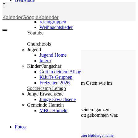
Gemeinde
Gemeinde
Kalender
GoogleKalender
Kleingruppen
Weihnachtslieder
Youtube
Churchtools
Jugend
Jugend Home
Intern
Kinder/Jungschar
Die Losung von heute
Gott in deinem Alltag
KiJuTe-Gruppen
Freizeiten 2026
Du machst fröhlich, was da lebet im Osten wie im
Soccercamp Lemgo
Westen.
Junge Erwachsene
Psalm 65,9
Junge Erwachsene
Gemeinde Hameln
Der Kerkermeister freute sich mit seinem ganzen
MBG Hameln
Hause, dass er zum Glauben an Gott gekommen war.
Apostelgeschichte 16,34
Fotos
© Evangelische Brüder-Unität – Herrnhuter Brüdergemeine