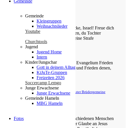
Gemeinde
Gemeinde
Die Losung von heute
Kleingruppen
Weihnachtslieder
Jauchze, du Tochter Zion! Frohlocke, Israel! Freue dich
Youtube
und sei fröhlich von ganzem Herzen, du Tochter
Jerusalem! Denn der HERR hat deine Strafe
Churchtools
weggenommen.
Jugend
Jugend Home
Zefanja 3,14-15
Intern
Kinder/Jungschar
Christus ist gekommen und hat im Evangelium Frieden
Gott in deinem Alltag
verkündigt euch, die ihr fern wart, und Frieden denen,
KiJuTe-Gruppen
die nahe waren.
Freizeiten 2026
Soccercamp Lemgo
Epheser 2,17
Junge Erwachsene
© Evangelische Brüder-Unität – Herrnhuter Brüdergemeine
Junge Erwachsene
Weitere Informationen finden Sie hier
Gemeinde Hameln
MBG Hameln
Über uns
Fotos
Unsere Gemeinde besteht aus verschiedenen Menschen
jeden Alters, die eins verbindet: der Glaube an Jesus