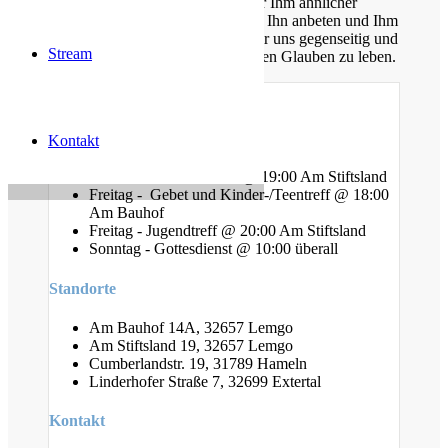
Christus. Gemeinsam möchten wir Ihm ähnlicher
werden, Sein Wort kennen lernen, Ihn anbeten und Ihm
nachfolgen. Dabei unterstützen wir uns gegenseitig und
Stream
ermutigen uns auch im Alltag diesen Glauben zu leben.
Gottesdienste
Kontakt
Mittwoch - Bibelstunde @ 19:00 Am Stiftsland
Freitag - Gebet und Kinder-/Teentreff @ 18:00
Am Bauhof
Freitag - Jugendtreff @ 20:00 Am Stiftsland
Sonntag - Gottesdienst @ 10:00 überall
Standorte
Am Bauhof 14A, 32657 Lemgo
Am Stiftsland 19, 32657 Lemgo
Cumberlandstr. 19, 31789 Hameln
Linderhofer Straße 7, 32699 Extertal
Kontakt