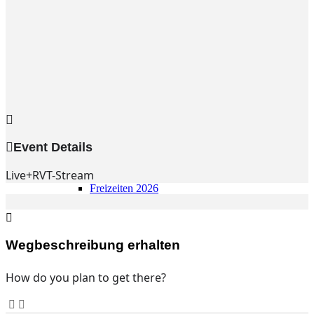
Gemeinde
Gemeinde
Kleingruppen
Weihnachtslieder
Youtube
Churchtools
Jugend
Jugend Home
Intern
Event Details
Kinder/Jungschar
Gott in deinem Alltag
Live+RVT-Stream
KiJuTe-Gruppen
Freizeiten 2026
Soccercamp Lemgo
Junge Erwachsene
Junge Erwachsene
Gemeinde Hameln
Wegbeschreibung erhalten
MBG Hameln
How do you plan to get there?
Fotos