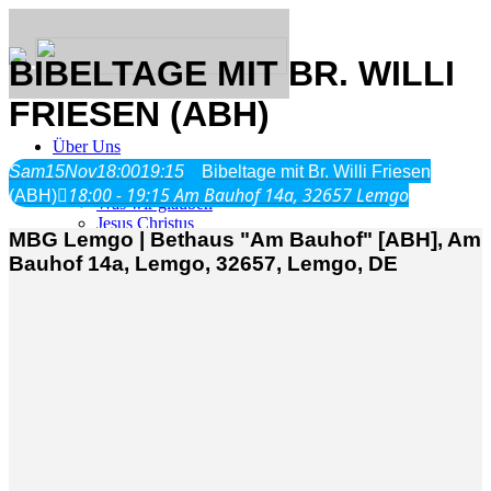
BIBELTAGE MIT BR. WILLI
FRIESEN (ABH)
Über Uns
Sam
15
Nov
18:00
19:15
Bibeltage mit Br. Willi Friesen
18:00 - 19:15
Am Bauhof 14a, 32657 Lemgo
(ABH)
Was wir glauben
Jesus Christus
MBG Lemgo | Bethaus "Am Bauhof" [ABH], Am
Geschichte
Bauhof 14a, Lemgo, 32657, Lemgo, DE
Neu hier
Veranstaltungen