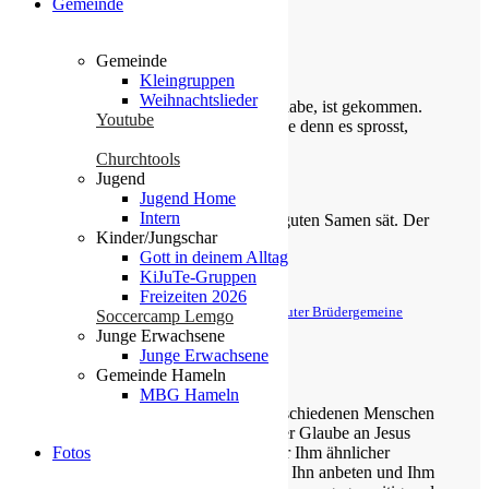
Gemeinde
Gemeinde
Die Losung von heute
Kleingruppen
Weihnachtslieder
Siehe, was ich früher verkündigt habe, ist gekommen.
Youtube
So verkündige ich auch Neues; ehe denn es sprosst,
lasse ich’s euch hören.
Churchtools
Jugend
Jesaja 42,9
Jugend Home
Intern
Der Menschensohn ist’s, der den guten Samen sät. Der
Kinder/Jungschar
Acker ist die Welt.
Gott in deinem Alltag
KiJuTe-Gruppen
Matthäus 13,37-38
Freizeiten 2026
© Evangelische Brüder-Unität – Herrnhuter Brüdergemeine
Soccercamp Lemgo
Weitere Informationen finden Sie hier
Junge Erwachsene
Junge Erwachsene
Über uns
Gemeinde Hameln
MBG Hameln
Unsere Gemeinde besteht aus verschiedenen Menschen
jeden Alters, die eins verbindet: der Glaube an Jesus
Fotos
Christus. Gemeinsam möchten wir Ihm ähnlicher
werden, Sein Wort kennen lernen, Ihn anbeten und Ihm