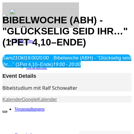
BIBELWOCHE (ABH) -
"GLÜCKSELIG SEID IHR…"
(1PET 4,10–ENDE)
Über Uns
Was wir glauben
Sam
21
Okt
19:00
20:00
Bibelwoche (ABH) - "Glückselig seid
Jesus Christus
19:00 - 20:00
ihr…" (1Pet 4,10–Ende)
Geschichte
Event Details
Neu hier
Bibelstudium mit Ralf Schowalter
Kalender
GoogleKalender
Veranstaltungen