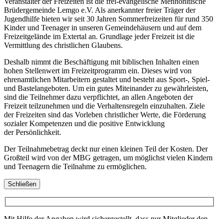
Veranstalter der Freizeiten ist die frei-evangelische Mennonitische
Brüdergemeinde Lemgo e.V. Als anerkannter freier Träger der
Jugendhilfe bieten wir seit 30 Jahren Sommerfreizeiten für rund 350
Kinder und Teenager in unseren Gemeindehäusern und auf dem
Freizeitgelände im Extertal an. Grundlage jeder Freizeit ist die
Vermittlung des christlichen Glaubens.
Deshalb nimmt die Beschäftigung mit biblischen Inhalten einen
hohen Stellenwert im Freizeitprogramm ein. Dieses wird von
ehrenamtlichen Mitarbeitern gestaltet und besteht aus Sport-, Spiel-
und Bastelangeboten. Um ein gutes Miteinander zu gewährleisten,
sind die Teilnehmer dazu verpflichtet, an allen Angeboten der
Freizeit teilzunehmen und die Verhaltensregeln einzuhalten. Ziele
der Freizeiten sind das Vorleben christlicher Werte, die Förderung
sozialer Kompetenzen und die positive Entwicklung
der Persönlichkeit.
Der Teilnahmebetrag deckt nur einen kleinen Teil der Kosten. Der
Großteil wird von der MBG getragen, um möglichst vielen Kindern
und Teenagern die Teilnahme zu ermöglichen.
Schließen
Mit Hilfe der Angaben wird sichergestellt, dass nur Mitglieder den