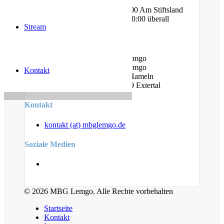
Am Bauhof
Freitag - Jugendtreff @ 20:00 Am Stiftsland
Sonntag - Gottesdienst @ 10:00 überall
Stream
Standorte
Am Bauhof 14A, 32657 Lemgo
Am Stiftsland 19, 32657 Lemgo
Kontakt
Cumberlandstr. 19, 31789 Hameln
Linderhofer Straße 7, 32699 Extertal
Kontakt
kontakt (at) mbglemgo.de
Soziale Medien
© 2026 MBG Lemgo. Alle Rechte vorbehalten
Startseite
Kontakt