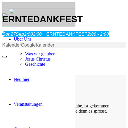
ERNTEDANKFEST
2:00 - 2:00
Son
27
Sep
2:00
2:00
ERNTEDANKFEST
Über Uns
Kalender
GoogleKalender
Was wir glauben
Jesus Christus
Geschichte
Neu hier
Die Losung von heute
Veranstaltungen
Siehe, was ich früher verkündigt habe, ist gekommen.
So verkündige ich auch Neues; ehe denn es sprosst,
lasse ich’s euch hören.
Jesaja 42,9