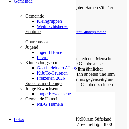
Gemeinde
Der Menschensohn ist’s, der den guten Samen sät. Der
Acker ist die Welt.
Gemeinde
Kleingruppen
Matthäus 13,37-38
Weihnachtslieder
Youtube
© Evangelische Brüder-Unität – Herrnhuter Brüdergemeine
Weitere Informationen finden Sie hier
Churchtools
Jugend
Über uns
Jugend Home
Intern
Unsere Gemeinde besteht aus verschiedenen Menschen
Kinder/Jungschar
jeden Alters, die eins verbindet: der Glaube an Jesus
Gott in deinem Alltag
Christus. Gemeinsam möchten wir Ihm ähnlicher
KiJuTe-Gruppen
werden, Sein Wort kennen lernen, Ihn anbeten und Ihm
Freizeiten 2026
nachfolgen. Dabei unterstützen wir uns gegenseitig und
Soccercamp Lemgo
ermutigen uns auch im Alltag diesen Glauben zu leben.
Junge Erwachsene
Junge Erwachsene
Gemeinde Hameln
MBG Hameln
Gottesdienste
Mittwoch - Bibelstunde @ 19:00 Am Stiftsland
Fotos
Freitag - Gebet und Kinder-/Teentreff @ 18:00