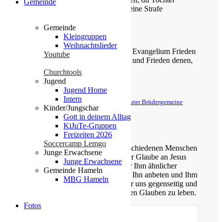
Gemeinde
Jerusalem! Denn der HERR hat deine Strafe
weggenommen.
Gemeinde
Zefanja 3,14-15
Kleingruppen
Weihnachtslieder
Christus ist gekommen und hat im Evangelium Frieden
Youtube
verkündigt euch, die ihr fern wart, und Frieden denen,
die nahe waren.
Churchtools
Jugend
Epheser 2,17
Jugend Home
Intern
© Evangelische Brüder-Unität – Herrnhuter Brüdergemeine
Kinder/Jungschar
Weitere Informationen finden Sie hier
Gott in deinem Alltag
KiJuTe-Gruppen
Über uns
Freizeiten 2026
Soccercamp Lemgo
Unsere Gemeinde besteht aus verschiedenen Menschen
Junge Erwachsene
jeden Alters, die eins verbindet: der Glaube an Jesus
Junge Erwachsene
Christus. Gemeinsam möchten wir Ihm ähnlicher
Gemeinde Hameln
werden, Sein Wort kennen lernen, Ihn anbeten und Ihm
MBG Hameln
nachfolgen. Dabei unterstützen wir uns gegenseitig und
ermutigen uns auch im Alltag diesen Glauben zu leben.
Fotos