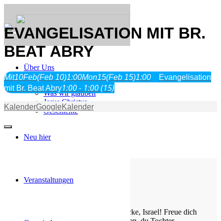
EVANGELISATION MIT BR.
BEAT ABRY
Über Uns
Mit
10
Feb
(Feb 10)
1:00
Mon
15
(Feb 15)
1:00
Evangelisation
1:00 - 1:00
(15)
mit Br. Beat Abry
Was wir glauben
Jesus Christus
Kalender
GoogleKalender
Geschichte
Neu hier
Veranstaltungen
Die Losung von heute
Jauchze, du Tochter Zion! Frohlocke, Israel! Freue dich
und sei fröhlich von ganzem Herzen, du Tochter