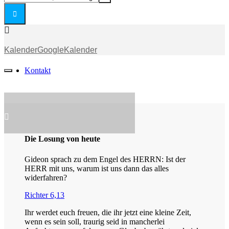
der
Address
Jugend
-
Stream
(ABH)
Gebetskreis
[]
der
Kalender
GoogleKalender
Jugend
(ABH)
Kontakt
[]
Die Losung von heute
Gideon sprach zu dem Engel des HERRN: Ist der
HERR mit uns, warum ist uns dann das alles
widerfahren?
Richter 6,13
Ihr werdet euch freuen, die ihr jetzt eine kleine Zeit,
wenn es sein soll, traurig seid in mancherlei