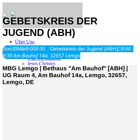
GEBETSKREIS DER
JUGEND (ABH)
Über Uns
9:00 -
Son
30
Mär
9:00
9:30
Gebetskreis der Jugend (ABH)
9:30
Am Bauhof 14a, 32657 Lemgo
Was wir glauben
Jesus Christus
MBG Lemgo | Bethaus "Am Bauhof" [ABH] |
Geschichte
UG Raum 4, Am Bauhof 14a, Lemgo, 32657,
Lemgo, DE
Neu hier
Veranstaltungen