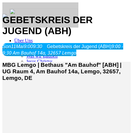
GEBETSKREIS DER
JUGEND (ABH)
Über Uns
9:00 -
Son
11
Mai
9:00
9:30
Gebetskreis der Jugend (ABH)
9:30
Am Bauhof 14a, 32657 Lemgo
Was wir glauben
Jesus Christus
MBG Lemgo | Bethaus "Am Bauhof" [ABH] |
Geschichte
UG Raum 4, Am Bauhof 14a, Lemgo, 32657,
Lemgo, DE
Neu hier
Veranstaltungen