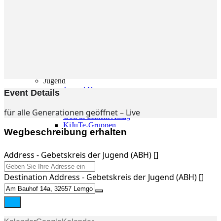
Gemeinde
Gemeinde
Kleingruppen
Weihnachtslieder
Youtube
Churchtools
Jugend
Jugend Home
Event Details
Intern
Kinder/Jungschar
für alle Generationen geöffnet – Live
Gott in deinem Alltag
KiJuTe-Gruppen
Wegbeschreibung erhalten
Freizeiten 2026
Soccercamp Lemgo
Junge Erwachsene
Address - Gebetskreis der Jugend (ABH) []
Junge Erwachsene
Gemeinde Hameln
Destination Address - Gebetskreis der Jugend (ABH) []
MBG Hameln
Fotos