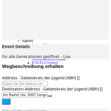
Gemeinde
Gemeinde
Kleingruppen
Weihnachtslieder
Youtube
Churchtools
Jugend
Jugend Home
Event Details
Intern
Kinder/Jungschar
für alle Generationen geöffnet – Live
Gott in deinem Alltag
KiJuTe-Gruppen
Wegbeschreibung erhalten
Freizeiten 2026
Soccercamp Lemgo
Junge Erwachsene
Address - Gebetskreis der Jugend (ABH) []
Junge Erwachsene
Gemeinde Hameln
Destination Address - Gebetskreis der Jugend (ABH) []
MBG Hameln
Fotos