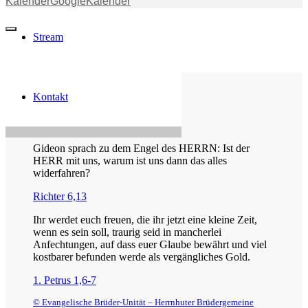
Kalender
GoogleKalender
Stream
Kontakt
Die Losung von heute
Gideon sprach zu dem Engel des HERRN: Ist der
HERR mit uns, warum ist uns dann das alles
widerfahren?
Richter 6,13
Ihr werdet euch freuen, die ihr jetzt eine kleine Zeit,
wenn es sein soll, traurig seid in mancherlei
Anfechtungen, auf dass euer Glaube bewährt und viel
kostbarer befunden werde als vergängliches Gold.
1. Petrus 1,6-7
© Evangelische Brüder-Unität – Herrnhuter Brüdergemeine