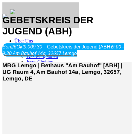
GEBETSKREIS DER
JUGEND (ABH)
Über Uns
9:00 -
Son
26
Okt
9:00
9:30
Gebetskreis der Jugend (ABH)
9:30
Am Bauhof 14a, 32657 Lemgo
Was wir glauben
Jesus Christus
MBG Lemgo | Bethaus "Am Bauhof" [ABH] |
Geschichte
UG Raum 4, Am Bauhof 14a, Lemgo, 32657,
Lemgo, DE
Neu hier
Veranstaltungen