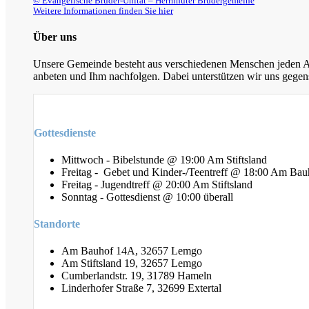
© Evangelische Brüder-Unität – Herrnhuter Brüdergemeine
Weitere Informationen finden Sie hier
Über uns
Unsere Gemeinde besteht aus verschiedenen Menschen jeden Alt
anbeten und Ihm nachfolgen. Dabei unterstützen wir uns gegens
Gottesdienste
Mittwoch - Bibelstunde @ 19:00 Am Stiftsland
Freitag - Gebet und Kinder-/Teentreff @ 18:00 Am Bau
Freitag - Jugendtreff @ 20:00 Am Stiftsland
Sonntag - Gottesdienst @ 10:00 überall
Standorte
Am Bauhof 14A, 32657 Lemgo
Am Stiftsland 19, 32657 Lemgo
Cumberlandstr. 19, 31789 Hameln
Linderhofer Straße 7, 32699 Extertal