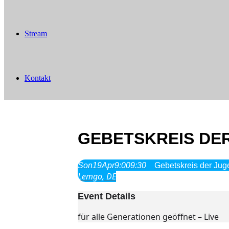
Stream
Kontakt
GEBETSKREIS DER
Son
19
Apr
9:00
9:30
Gebetskreis der Ju
Lemgo, DE
Event Details
für alle Generationen geöffnet – Live