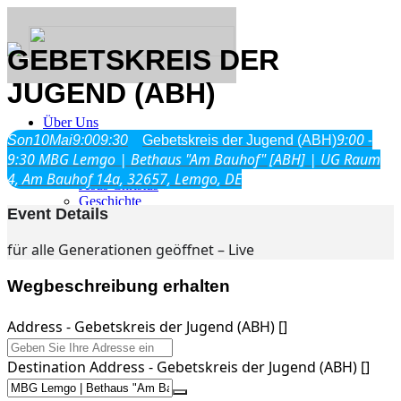
GEBETSKREIS DER
JUGEND (ABH)
Über Uns
9:00 -
Son
10
Mai
9:00
9:30
Gebetskreis der Jugend (ABH)
9:30
MBG Lemgo | Bethaus "Am Bauhof" [ABH] | UG Raum
Was wir glauben
4, Am Bauhof 14a, 32657, Lemgo, DE
Jesus Christus
Geschichte
Event Details
für alle Generationen geöffnet – Live
Neu hier
Wegbeschreibung erhalten
Address - Gebetskreis der Jugend (ABH) []
Veranstaltungen
Destination Address - Gebetskreis der Jugend (ABH) []