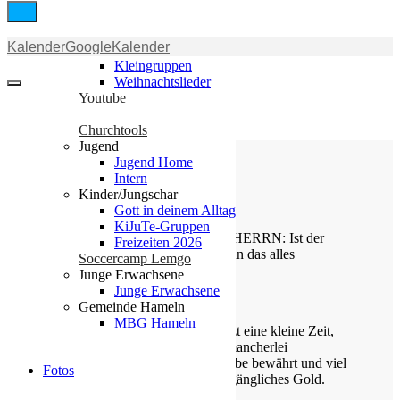
Gemeinde
Kalender
GoogleKalender
Gemeinde
Kleingruppen
Weihnachtslieder
Youtube
Churchtools
Jugend
Jugend Home
Intern
Kinder/Jungschar
Die Losung von heute
Gott in deinem Alltag
KiJuTe-Gruppen
Gideon sprach zu dem Engel des HERRN: Ist der
Freizeiten 2026
HERR mit uns, warum ist uns dann das alles
Soccercamp Lemgo
widerfahren?
Junge Erwachsene
Junge Erwachsene
Richter 6,13
Gemeinde Hameln
MBG Hameln
Ihr werdet euch freuen, die ihr jetzt eine kleine Zeit,
wenn es sein soll, traurig seid in mancherlei
Anfechtungen, auf dass euer Glaube bewährt und viel
Fotos
kostbarer befunden werde als vergängliches Gold.