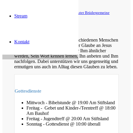
1. Petrus 1,6-7
© Evangelische Brüder-Unität – Herrnhuter Brüdergemeine
Stream
Weitere Informationen finden Sie hier
Über uns
Unsere Gemeinde besteht aus verschiedenen Menschen
Kontakt
jeden Alters, die eins verbindet: der Glaube an Jesus
Christus. Gemeinsam möchten wir Ihm ähnlicher
werden, Sein Wort kennen lernen, Ihn anbeten und Ihm
nachfolgen. Dabei unterstützen wir uns gegenseitig und
ermutigen uns auch im Alltag diesen Glauben zu leben.
Gottesdienste
Mittwoch - Bibelstunde @ 19:00 Am Stiftsland
Freitag - Gebet und Kinder-/Teentreff @ 18:00
Am Bauhof
Freitag - Jugendtreff @ 20:00 Am Stiftsland
Sonntag - Gottesdienst @ 10:00 überall