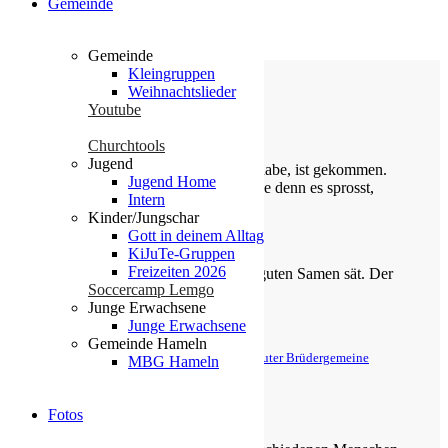
Gemeinde
Gemeinde
Kleingruppen
Weihnachtslieder
Youtube
Die Losung von heute
Churchtools
Jugend
Siehe, was ich früher verkündigt habe, ist gekommen.
Jugend Home
So verkündige ich auch Neues; ehe denn es sprosst,
Intern
lasse ich’s euch hören.
Kinder/Jungschar
Gott in deinem Alltag
Jesaja 42,9
KiJuTe-Gruppen
Freizeiten 2026
Der Menschensohn ist’s, der den guten Samen sät. Der
Soccercamp Lemgo
Acker ist die Welt.
Junge Erwachsene
Matthäus 13,37-38
Junge Erwachsene
Gemeinde Hameln
© Evangelische Brüder-Unität – Herrnhuter Brüdergemeine
MBG Hameln
Weitere Informationen finden Sie hier
Über uns
Fotos