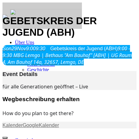
GEBETSKREIS DER
JUGEND (ABH)
Über Uns
9:00 -
Son
29
Nov
9:00
9:30
Gebetskreis der Jugend (ABH)
9:30
MBG Lemgo | Bethaus "Am Bauhof" [ABH] | UG Raum
Was wir glauben
4, Am Bauhof 14a, 32657, Lemgo, DE
Jesus Christus
Geschichte
Event Details
für alle Generationen geöffnet – Live
Neu hier
Wegbeschreibung erhalten
How do you plan to get there?
Veranstaltungen
Kalender
GoogleKalender