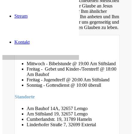
Unsere Gemeinde besteht aus verschiedenen Menschen
jeden Alters, die eins verbindet: der Glaube an Jesus
Christus. Gemeinsam möchten wir Ihm ähnlicher
Stream
werden, Sein Wort kennen lernen, Ihn anbeten und Ihm
nachfolgen. Dabei unterstützen wir uns gegenseitig und
ermutigen uns auch im Alltag diesen Glauben zu leben.
Kontakt
Gottesdienste
Mittwoch - Bibelstunde @ 19:00 Am Stiftsland
Freitag - Gebet und Kinder-/Teentreff @ 18:00
Am Bauhof
Freitag - Jugendtreff @ 20:00 Am Stiftsland
Sonntag - Gottesdienst @ 10:00 überall
Standorte
Am Bauhof 14A, 32657 Lemgo
Am Stiftsland 19, 32657 Lemgo
Cumberlandstr. 19, 31789 Hameln
Linderhofer Straße 7, 32699 Extertal