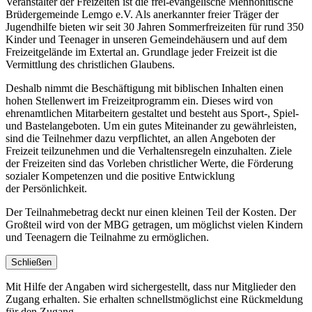
Veranstalter der Freizeiten ist die frei-evangelische Mennonitische
Brüdergemeinde Lemgo e.V. Als anerkannter freier Träger der
Jugendhilfe bieten wir seit 30 Jahren Sommerfreizeiten für rund 350
Kinder und Teenager in unseren Gemeindehäusern und auf dem
Freizeitgelände im Extertal an. Grundlage jeder Freizeit ist die
Vermittlung des christlichen Glaubens.
Deshalb nimmt die Beschäftigung mit biblischen Inhalten einen
hohen Stellenwert im Freizeitprogramm ein. Dieses wird von
ehrenamtlichen Mitarbeitern gestaltet und besteht aus Sport-, Spiel-
und Bastelangeboten. Um ein gutes Miteinander zu gewährleisten,
sind die Teilnehmer dazu verpflichtet, an allen Angeboten der
Freizeit teilzunehmen und die Verhaltensregeln einzuhalten. Ziele
der Freizeiten sind das Vorleben christlicher Werte, die Förderung
sozialer Kompetenzen und die positive Entwicklung
der Persönlichkeit.
Der Teilnahmebetrag deckt nur einen kleinen Teil der Kosten. Der
Großteil wird von der MBG getragen, um möglichst vielen Kindern
und Teenagern die Teilnahme zu ermöglichen.
Schließen
Mit Hilfe der Angaben wird sichergestellt, dass nur Mitglieder den
Zugang erhalten. Sie erhalten schnellstmöglichst eine Rückmeldung
für den Zugang.