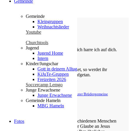
Gemeinde
Gemeinde
Kleingruppen
Weihnachtslieder
Youtube
Die Losung von heute
Churchtools
Jugend
Du bist der Gott, der mir hilft; täglich harre ich auf dich.
Jugend Home
Intern
Psalm 25,5
Kinder/Jungschar
Gott in deinem Alltag
Bittet, so wird euch gegeben; suchet, so werdet ihr
KiJuTe-Gruppen
finden; klopfet an, so wird euch aufgetan.
Freizeiten 2026
Matthäus 7,7
Soccercamp Lemgo
Junge Erwachsene
© Evangelische Brüder-Unität – Herrnhuter Brüdergemeine
Junge Erwachsene
Weitere Informationen finden Sie hier
Gemeinde Hameln
MBG Hameln
Über uns
Unsere Gemeinde besteht aus verschiedenen Menschen
Fotos
jeden Alters, die eins verbindet: der Glaube an Jesus