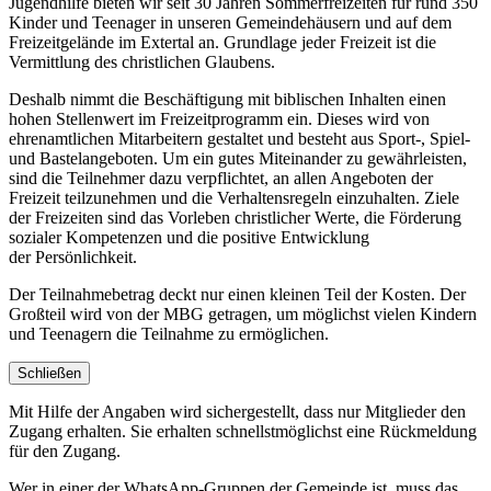
Jugendhilfe bieten wir seit 30 Jahren Sommerfreizeiten für rund 350
Kinder und Teenager in unseren Gemeindehäusern und auf dem
Freizeitgelände im Extertal an. Grundlage jeder Freizeit ist die
Vermittlung des christlichen Glaubens.
Deshalb nimmt die Beschäftigung mit biblischen Inhalten einen
hohen Stellenwert im Freizeitprogramm ein. Dieses wird von
ehrenamtlichen Mitarbeitern gestaltet und besteht aus Sport-, Spiel-
und Bastelangeboten. Um ein gutes Miteinander zu gewährleisten,
sind die Teilnehmer dazu verpflichtet, an allen Angeboten der
Freizeit teilzunehmen und die Verhaltensregeln einzuhalten. Ziele
der Freizeiten sind das Vorleben christlicher Werte, die Förderung
sozialer Kompetenzen und die positive Entwicklung
der Persönlichkeit.
Der Teilnahmebetrag deckt nur einen kleinen Teil der Kosten. Der
Großteil wird von der MBG getragen, um möglichst vielen Kindern
und Teenagern die Teilnahme zu ermöglichen.
Schließen
Mit Hilfe der Angaben wird sichergestellt, dass nur Mitglieder den
Zugang erhalten. Sie erhalten schnellstmöglichst eine Rückmeldung
für den Zugang.
Wer in einer der WhatsApp-Gruppen der Gemeinde ist, muss das