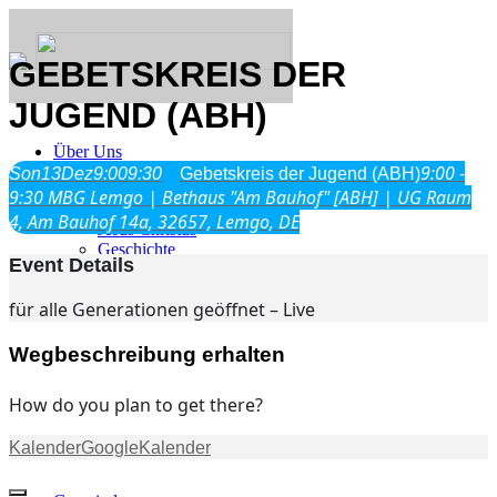
GEBETSKREIS DER
JUGEND (ABH)
Über Uns
9:00 -
Son
13
Dez
9:00
9:30
Gebetskreis der Jugend (ABH)
9:30
MBG Lemgo | Bethaus "Am Bauhof" [ABH] | UG Raum
Was wir glauben
4, Am Bauhof 14a, 32657, Lemgo, DE
Jesus Christus
Geschichte
Event Details
für alle Generationen geöffnet – Live
Neu hier
Wegbeschreibung erhalten
How do you plan to get there?
Veranstaltungen
Kalender
GoogleKalender