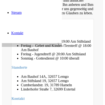
Christus. Gemeinsam möchten wir Ihm ähnlicher
werden, Sein Wort kennen lernen, Ihn anbeten und Ihm
nachfolgen. Dabei unterstützen wir uns gegenseitig und
Stream
ermutigen uns auch im Alltag diesen Glauben zu leben.
Gottesdienste
Kontakt
Mittwoch - Bibelstunde @ 19:00 Am Stiftsland
Freitag - Gebet und Kinder-/Teentreff @ 18:00
Am Bauhof
Freitag - Jugendtreff @ 20:00 Am Stiftsland
Sonntag - Gottesdienst @ 10:00 überall
Standorte
Am Bauhof 14A, 32657 Lemgo
Am Stiftsland 19, 32657 Lemgo
Cumberlandstr. 19, 31789 Hameln
Linderhofer Straße 7, 32699 Extertal
Kontakt