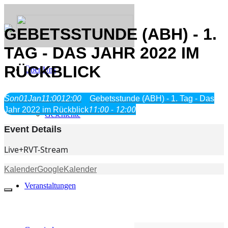
GEBETSSTUNDE (ABH) - 1.
TAG - DAS JAHR 2022 IM
RÜCKBLICK
Über Uns
Was wir glauben
Son
01
Jan
11:00
12:00
Gebetsstunde (ABH) - 1. Tag - Das
Jesus Christus
11:00 - 12:00
Jahr 2022 im Rückblick
Geschichte
Event Details
Neu hier
Live+RVT-Stream
Kalender
GoogleKalender
Veranstaltungen