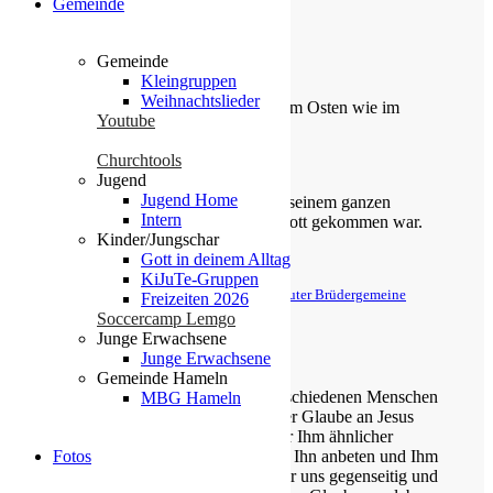
Gemeinde
Gemeinde
Die Losung von heute
Kleingruppen
Weihnachtslieder
Du machst fröhlich, was da lebet im Osten wie im
Youtube
Westen.
Churchtools
Psalm 65,9
Jugend
Jugend Home
Der Kerkermeister freute sich mit seinem ganzen
Intern
Hause, dass er zum Glauben an Gott gekommen war.
Kinder/Jungschar
Gott in deinem Alltag
Apostelgeschichte 16,34
KiJuTe-Gruppen
© Evangelische Brüder-Unität – Herrnhuter Brüdergemeine
Freizeiten 2026
Weitere Informationen finden Sie hier
Soccercamp Lemgo
Junge Erwachsene
Über uns
Junge Erwachsene
Gemeinde Hameln
Unsere Gemeinde besteht aus verschiedenen Menschen
MBG Hameln
jeden Alters, die eins verbindet: der Glaube an Jesus
Christus. Gemeinsam möchten wir Ihm ähnlicher
Fotos
werden, Sein Wort kennen lernen, Ihn anbeten und Ihm
nachfolgen. Dabei unterstützen wir uns gegenseitig und